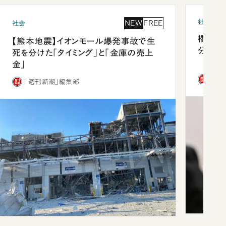
社会
NEW
FREE
社会
橋本愛
【熊本地震】イオンモール爆発事故で生
分 佐
死を分けた「タイミング」と「金庫の売上
金」
「週
「週刊新潮」編集部