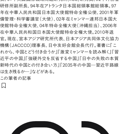
研修所副所長、94年在アトランタ日本国総領事館総領事。97
年在中華人民共和国日本国大使館特命全権公使、2001年軍
備管理・科学審議官（大使）、02年在ミャンマー連邦日本国大
使館特命全権大使、04年特命全権大使（沖縄担当）、2006年
在中華人民共和国日本国大使館特命全権大使。2010年退
官。現在、宮本アジア研究所代表、日本アジア共同体文化協力
機構（JACCCO)理事長、日中友好会館会長代行。著書に『こ
れから、中国とどう付き合うか』『激変ミャンマーを読み解く』『習
近平の中国』『強硬外交を反省する中国』『日中の失敗の本質
新時代の中国との付き合い方』『2035年の中国―習近平路線
は生き残るか―』などがある。
この筆者の記事