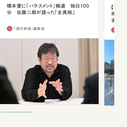
橋本愛に「ハラスメント」報道 独白100
【熊本
分 佐藤二朗が語った「全真相」
死を分
金」
「週刊新潮」編集部
「週