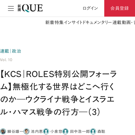
ログイン
会員登録
新着
特集
インサイト
ドキュメンタリー
連載
動画・
連載｜政治
Vol. 10
【KCS｜ROLES特別公開フォーラ
ム】無極化する世界はどこへ行く
のか―ウクライナ戦争とイスラエ
ル・ハマス戦争の行方―（3）
細谷雄一
池内恵
小泉悠
田中浩一郎
森聡