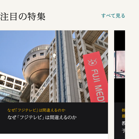
注目の特集
すべて見る
なぜ「フジテレビ」は間違えるのか
教育の地
最新勢力
なぜ「フジテレビ」は間違えるのか
教育の地
予備校