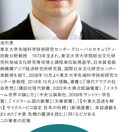
池内恵
東京大学先端科学技術研究センター グローバルセキュリティ・
宗教分野教授 1973年生まれ。東京大学大学院総合文化研
究科地域文化研究専攻博士課程単位取得退学。日本貿易振
興機構アジア経済研究所研究員、国際日本文化研究センター
准教授を経て、2008年10月より東京大学先端科学技術研究セ
ンター准教授、2018年10月より現職。著書に『現代アラブの社
会思想』（講談社現代新書、2002年大佛次郎論壇賞）、『イスラ
ーム世界の論じ方』（中央公論新社、2009年サントリー学芸
賞）、『イスラーム国の衝撃』（文春新書）、『【中東大混迷を解
く】 サイクス=ピコ協定 百年の呪縛』 (新潮選書)、 本誌連載を
まとめた『中東 危機の震源を読む』（同）などがある
この筆者の記事