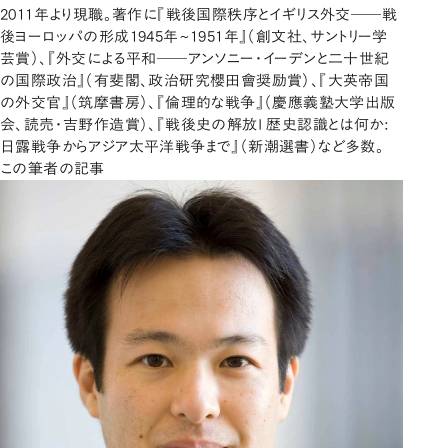
2011年より現職。著作に『戦後国際秩序とイギリス外交――戦
後ヨーロッパの形成1945年~1951年』（創文社、サントリー学
芸賞）、『外交による平和――アンソニー・イーデンと二十世紀
の国際政治』（有斐閣、政治研究櫻田會奨励賞）、『大英帝国
の外交官』（筑摩書房）、『倫理的な戦争』（慶應義塾大学出版
会、読売・吉野作造賞）、『戦後史の解放I 歴史認識とは何か:
日露戦争からアジア太平洋戦争まで』（新潮選書）など多数。
この筆者の記事