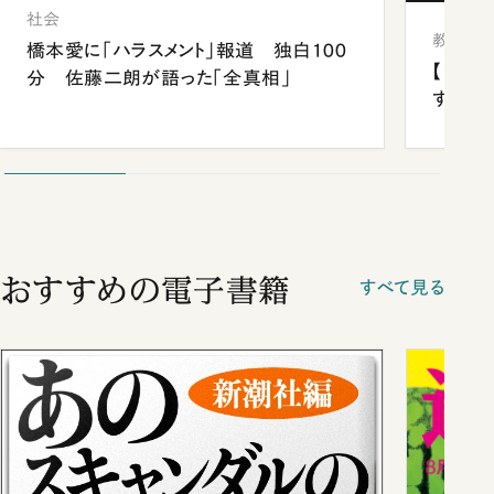
社会
教育
橋本愛に「ハラスメント」報道 独白100
【中国
分 佐藤二朗が語った「全真相」
する“
おすすめの電子書籍
すべて見る