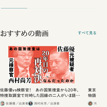
おすすめの動画
すべて見る
佐藤優vs検察官！ あの国策捜査から20年、
東京は都心
特捜取調室で対峙した因縁の二人がいま語り
物語」にリ
合ったこと
佐藤優／出演者
西村尚芳／出演者
河野有理