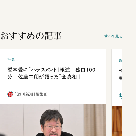
おすすめの記事
すべて見る
社会
経済・ビ
橋本愛に「ハラスメント」報道 独白100
“稼ぎ
分 佐藤二朗が語った「全真相」
新社長
「週刊新潮」編集部
前田