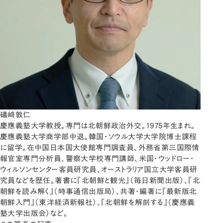
礒﨑敦仁
慶應義塾大学教授。専門は北朝鮮政治外交。1975年生まれ。
慶應義塾大学商学部中退。韓国・ソウル大学大学院博士課程
に留学。在中国日本国大使館専門調査員、外務省第三国際情
報官室専門分析員、警察大学校専門講師、米国・ウッドロー・
ウィルソンセンター客員研究員、オーストラリア国立大学客員研
究員などを歴任。著書に『北朝鮮と観光』（毎日新聞出版）、『北
朝鮮を読み解く』（時事通信出版局）、共著・編著に『最新版北
朝鮮入門』（東洋経済新報社）、『北朝鮮を解剖する』（慶應義
塾大学出版会）など。