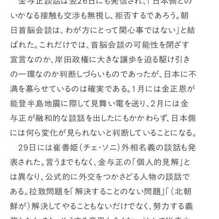
金与正談話は翌26日にも発信され、「日本側との
いかなる接触も交渉も無視し、拒否するであろう。朝
日首脳会談は、わが方にとって関心事ではない」と結
ばれた。これだけでは、首脳会談の可能性を閉ざす
宣言なのか、岸田政権に大きな譲歩を迫る駆け引き
の一環なのか判断しづらいものであったが、日本に不
満を募らせているのは確実である。1月には金正恩が
能登半島地震に際して見舞い電を送り、2月には金
与正が融和的な談話を出したにもかかわらず、日本側
には何ら変化が見られないと判断していることになる。
29日には崔善姫（チェ・ソニ）外相名義の談話も発
表された。言うまでもなく、金与正の「個人的見解」と
は異なり、公式的に外交をつかさどる人物の談話で
ある。拉致問題を「解決することのない問題」「（北朝
鮮が）解決してやることもないだけでなく、努力する義