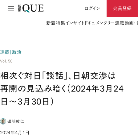
ログイン
会員登録
新着
特集
インサイト
ドキュメンタリー
連載
動画・
連載｜政治
Vol. 58
相次ぐ対日「談話」、日朝交渉は
再開の見込み暗く（2024年3月24
日～3月30日）
礒﨑敦仁
2024年4月1日