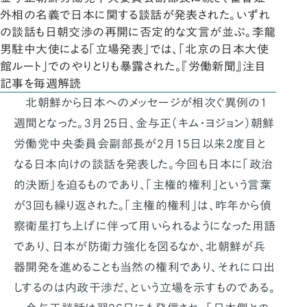
外相の名義で日本に関する談話が発表された。いずれ
の談話も日朝交渉の再開に否定的な文言が並ぶ。李龍
男駐中大使による「立場発表」では、「北京の日本大使
館ルート」でのやりとりも暴露された。『労働新聞』注目
記事を毎週解読
北朝鮮から日本へのメッセージが相次ぐ異例の1
週間となった。3月25日、金与正（キム・ヨジョン）朝鮮
労働党中央委員会副部長が2月15日以来2度目と
なる日本向けの談話を発表した。今回も日本に「政治
的決断」を迫るものであり、「主権的権利」という言葉
が3回も繰り返された。「主権的権利」は、昨年から偵
察衛星打ち上げに伴って用いられるようになった用語
であり、日本が防衛力強化を図るなか、北朝鮮が兵
器開発を進めることも当然の権利であり、それに口出
しするのは内政干渉だ、という立場を示すものである。