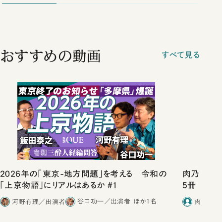
おすすめの動画
すべて見る
2026年の「東京-地方問題」を考える 令和の
肉乃小路ニ
「上京物語」にリアルはあるか #1
5冊
河野有理／出演者
谷口功一／出演者
ほか1名
肉乃小路