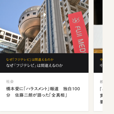
なぜ「フジテレビ」は間違えるのか
中学受験
なぜ「フジテレビ」は間違えるのか
中学受験
社会
教育
橋本愛に「ハラスメント」報道 独白100
「早実
分 佐藤二朗が語った「全真相」
貫校へ
要だっ