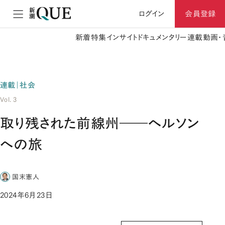
ログイン
会員登録
新着
特集
インサイト
ドキュメンタリー
連載
動画・
連載｜社会
Vol. 3
取り残された前線州――ヘルソン
への旅
国末憲人
2024年6月23日