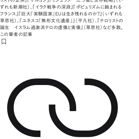
リストの正体』『サルコジ』『ミシュラン 三つ星と世界戦略』（い
ずれも新潮社）、『イラク戦争の深淵』『ポピュリズムに蝕まれる
フランス』『巨大「実験国家」EUは生き残れるのか？』（いずれも
草思社）、『ユネスコ「無形文化遺産」』（平凡社）、『テロリストの
誕生 イスラム過激派テロの虚像と実像』（草思社）など多数。
この筆者の記事