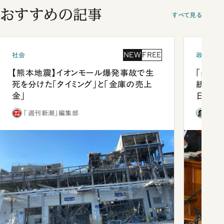
おすすめの記事
すべて見る
NEW
FREE
社会
政治
【熊本地震】イオンモール爆発事故で生
「楽し
死を分けた「タイミング」と「金庫の売上
統領と
金」
日米関
が明か
「週刊新潮」編集部
石破
談まで