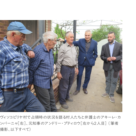
ヴィソコピリヤ村で占領時の状況を語る村人たちと弁護士のアキーレ・カ
ンパーニャ［右］、元知事のアンドリー・プティロウ［右から２人目］ （筆者
撮影、以下すべて）