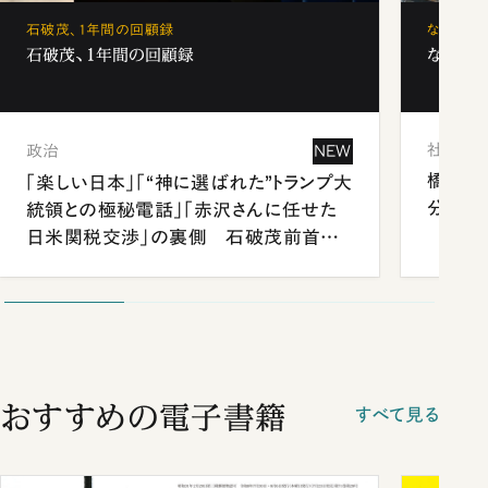
石破茂、1年間の回顧録
なぜ「フ
石破茂、1年間の回顧録
なぜ「フ
社会
政治
NEW
橋本愛
「楽しい日本」「“神に選ばれた”トランプ大
分 佐
統領との極秘電話」「赤沢さんに任せた
日米関税交渉」の裏側 石破茂前首相
が明かす施政方針演説から日米首脳会
談まで
おすすめの電子書籍
すべて見る