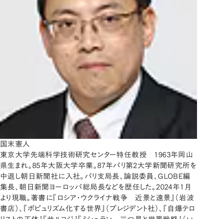
国末憲人
東京大学先端科学技術研究センター特任教授 1963年岡山
県生まれ。85年大阪大学卒業。87年パリ第2大学新聞研究所を
中退し朝日新聞社に入社。パリ支局長、論説委員、GLOBE編
集長、朝日新聞ヨーロッパ総局長などを歴任した。2024年1月
より現職。著書に『ロシア・ウクライナ戦争 近景と遠景』（岩波
書店）、『ポピュリズム化する世界』（プレジデント社）、『自爆テロ