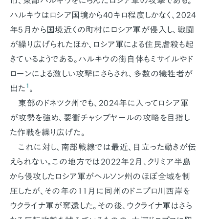
市、東部ハルキウをにらんだロシア軍の攻撃である。
ハルキウはロシア国境から40キロ程度しかなく、2024
年5月から国境近くの町村にロシア軍が侵入し、戦闘
が繰り広げられたほか、ロシア軍による住民虐殺も起
きているようである。ハルキウの街自体もミサイルやド
ローンによる激しい攻撃にさらされ、多数の犠牲者が
1
出た
。
東部のドネツク州でも、2024年に入ってロシア軍
が攻勢を強め、要衝チャシブヤールの攻略を目指し
た作戦を繰り広げた。
これに対し、南部戦線では最近、目立った動きが伝
えられない。この地方では2022年2月、クリミア半島
から侵攻したロシア軍がヘルソン州のほぼ全域を制
圧したが、その年の11月に同州のドニプロ川西岸を
ウクライナ軍が奪還した。その後、ウクライナ軍はさら