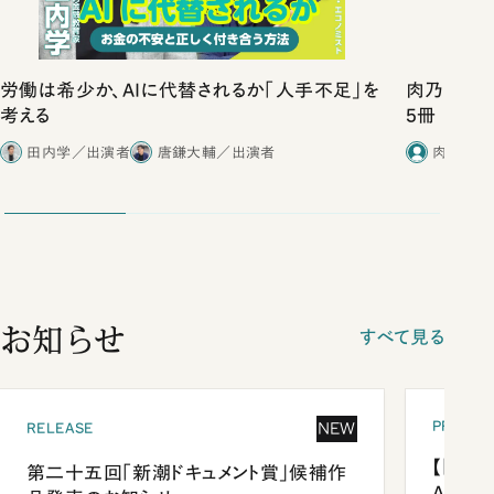
労働は希少か、AIに代替されるか「人手不足」を
肉乃小路ニ
考える
5冊
田内学／出演者
唐鎌大輔／出演者
肉乃小路
お知らせ
すべて見る
PRESEN
NEW
RELEASE
【「新潮
第二十五回「新潮ドキュメント賞」候補作
Anni