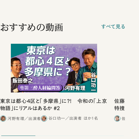
おすすめの動画
すべて見る
東京は都心４区と「多摩県」に?! 令和の「上京
佐藤優vs
物語」にリアルはあるか #2
特捜取調
合ったこと
河野有理／出演者
谷口功一／出演者
ほか1名
佐藤優／