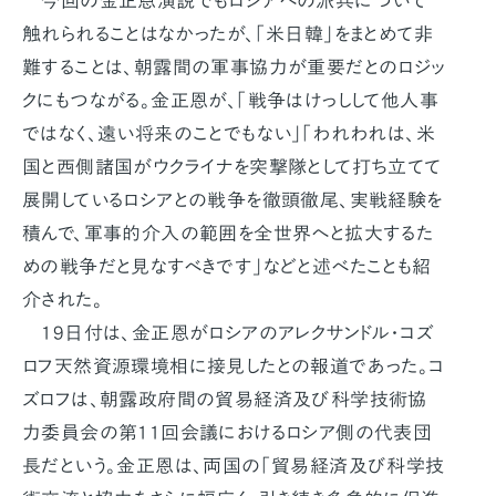
今回の金正恩演説でもロシアへの派兵について
触れられることはなかったが、「米日韓」をまとめて非
難することは、朝露間の軍事協力が重要だとのロジッ
クにもつながる。金正恩が、「戦争はけっしして他人事
ではなく、遠い将来のことでもない」「われわれは、米
国と西側諸国がウクライナを突撃隊として打ち立てて
展開しているロシアとの戦争を徹頭徹尾、実戦経験を
積んで、軍事的介入の範囲を全世界へと拡大するた
めの戦争だと見なすべきです」などと述べたことも紹
介された。
19日付は、金正恩がロシアのアレクサンドル・コズ
ロフ天然資源環境相に接見したとの報道であった。コ
ズロフは、朝露政府間の貿易経済及び科学技術協
力委員会の第11回会議におけるロシア側の代表団
長だという。金正恩は、両国の「貿易経済及び科学技