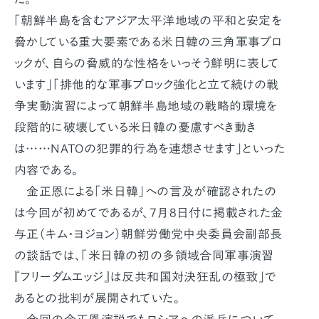
「朝鮮半島を含むアジア太平洋地域の平和と安定を
脅かしている重大要素である米日韓の三角軍事ブロ
ックが、自らの脅威的な性格をいっそう鮮明に表して
います」「排他的な軍事ブロック強化と立て続けの戦
争実動演習によって朝鮮半島地域の戦略的環境を
段階的に破壊している米日韓の憂慮すべき動き
は……NATOの犯罪的行為を連想させます」といった
内容である。
金正恩による「米日韓」への言及が確認されたの
は今回が初めてであるが、7月8日付に掲載された金
与正（キム・ヨジョン）朝鮮労働党中央委員会副部長
の談話では、「米日韓の初の多領域合同軍事演習
『フリーダムエッジ』は反共和国対決狂乱の極致」で
あるとの批判が展開されていた。