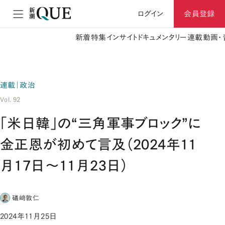
ログイン
会員登録
新着
特集
インサイト
ドキュメンタリー
連載
動画・
連載｜政治
Vol. 92
「米日韓」の“三角軍事ブロック”に
金正恩が初めて言及（2024年11
月17日～11月23日）
礒﨑敦仁
2024年11月25日