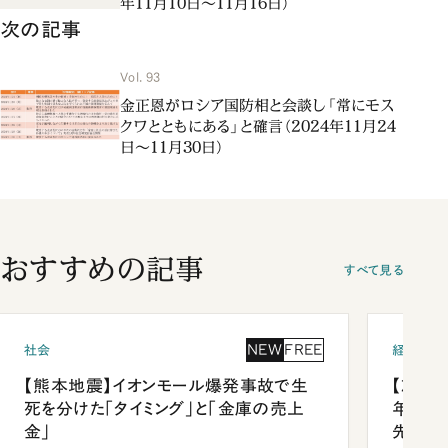
年11月10日～11月16日）
次の記事
Vol. 93
金正恩がロシア国防相と会談し「常にモス
クワとともにある」と確言（2024年11月24
日～11月30日）
おすすめの記事
すべて見る
NEW
FREE
社会
経済・ビ
【熊本地震】イオンモール爆発事故で生
【就活
死を分けた「タイミング」と「金庫の売上
年会は
金」
先1位