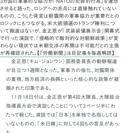
3カ国の軍事的な協力が「NATOの犯罪的行為」を連想
させると語った。ロシアへの派兵には直接触れていない
ものの、こうした発言は朝露間の軍事協力が重要だとの
ロジックにもつながる。米大統領選のトランプ勝利につ
いて報道はないが、金正恩が「武装装備展示会」開幕式
で行った演説で、「侵略的で敵対的な対朝鮮政策」が変
わらない現状では米朝交渉の再開は不可能だとの主張
が再確認された。【『労働新聞』注目記事を毎週解読】
金正恩（キム・ジョンウン）国務委員長の動静報道
が目立つ1週間となった。軍事力の強化、対露関係
の重視、地方経済の振興といった核心的な政策が凝
縮された印象である。
11月18日付は、金正恩が第4回大隊長、大隊政治
指導員大会で演説したことについて3ページ半にわ
たって報じた。演説では「日本」を単独で名指ししては
いないものの、「米日韓」に対して4回もの言及があっ
た。