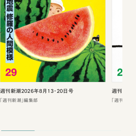
週刊新潮2026年8月13・20日号
週刊新潮2
「週刊新潮」編集部
「週刊新潮