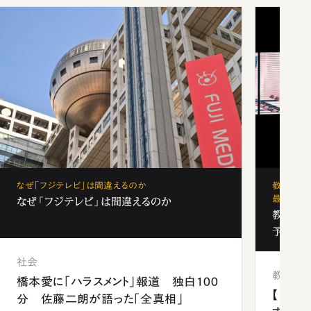
なぜ「フジテレビ」は間違えるのか
教育の地
最新勢力
なぜ「フジテレビ」は間違えるのか
教育の地
予備校
社会
教育
橋本愛に「ハラスメント」報道 独白100
【中国
分 佐藤二朗が語った「全真相」