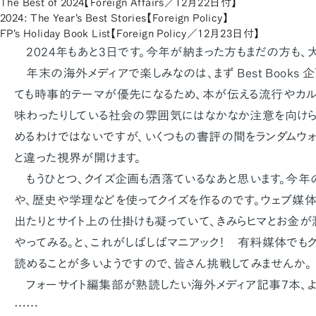
The Best of 2024【Foreign Affairs／12月22日付】
2024: The Year's Best Stories【Foreign Policy】
FP's Holiday Book List【Foreign Policy／12月23日付】
2024年もあと3日です。今年が納まった方もまだの方も、
年末の海外メディアで楽しみなのは、まず Best Books 
ても時事的テーマが優先になるため、本が伝える流行やカル
味わったりしている社会の雰囲気にはなかなか注意を向けら
めるわけではないですが、いくつもの書評の間をランダムウォ
と違った視界が開けます。
もうひとつ、クイズ企画も洒落ているなあと思います。今
や、歴史や学理などを使ってクイズを作るのです。ウェブ媒
出たりとサイト上の仕掛けも凝っていて、きみらヒマとお金
やってみる。と、これがしばしばマニアック！ 有料媒体でも
読めることが多いようですので、皆さん挑戦してみませんか。
フォーサイト編集部が熟読したい海外メディア記事7本、よ
……