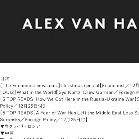
目次
［The Economist news quiz］Christmas special【Economist／
［QUIZ］What in the World【Syd Kuntz, Drew Gorman／Foreign P
［5 TOP READS］How We Got Here in the Russia-Ukraine War【S
Policy／12月25日付】
［5 TOP READS］A Year of War Has Left the Middle East Less S
Suransky／Foreign Policy／12月25日付】
▼ウクライナ・ロシア
▼中東