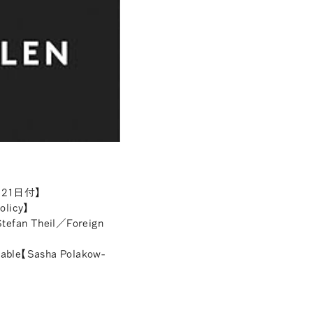
12月21日付】
olicy】
tefan Theil／Foreign
table【Sasha Polakow-