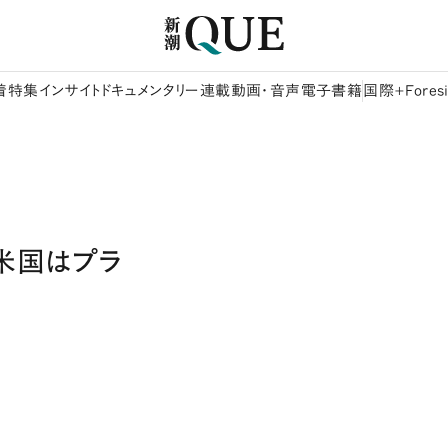
着
特集
インサイト
ドキュメンタリー
連載
動画・音声
電子書籍
国際+Foresi
米国はプラ