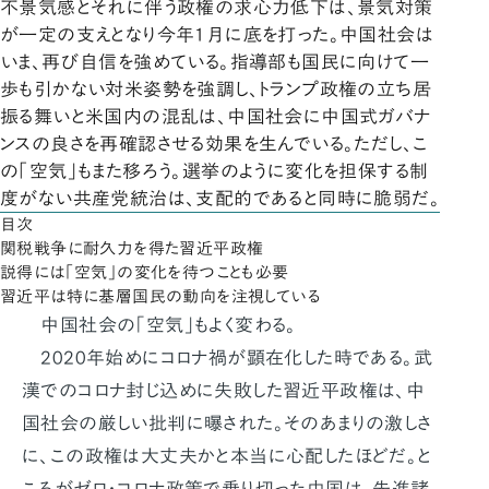
不景気感とそれに伴う政権の求心力低下は、景気対策
が一定の支えとなり今年1月に底を打った。中国社会は
いま、再び自信を強めている。指導部も国民に向けて一
歩も引かない対米姿勢を強調し、トランプ政権の立ち居
振る舞いと米国内の混乱は、中国社会に中国式ガバナ
ンスの良さを再確認させる効果を生んでいる。ただし、こ
の「空気」もまた移ろう。選挙のように変化を担保する制
度がない共産党統治は、支配的であると同時に脆弱だ。
目次
関税戦争に耐久力を得た習近平政権
説得には「空気」の変化を待つことも必要
習近平は特に基層国民の動向を注視している
中国社会の｢空気｣もよく変わる。
2020年始めにコロナ禍が顕在化した時である。武
漢でのコロナ封じ込めに失敗した習近平政権は、中
国社会の厳しい批判に曝された。そのあまりの激しさ
に、この政権は大丈夫かと本当に心配したほどだ。と
ころがゼロ・コロナ政策で乗り切った中国は、先進諸