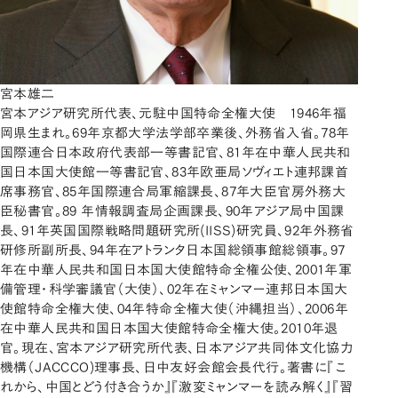
宮本雄二
宮本アジア研究所代表、元駐中国特命全権大使 1946年福
岡県生まれ。69年京都大学法学部卒業後、外務省入省。78年
国際連合日本政府代表部一等書記官、81年在中華人民共和
国日本国大使館一等書記官、83年欧亜局ソヴィエト連邦課首
席事務官、85年国際連合局軍縮課長、87年大臣官房外務大
臣秘書官。89 年情報調査局企画課長、90年アジア局中国課
長、91年英国国際戦略問題研究所(IISS)研究員、92年外務省
研修所副所長、94年在アトランタ日本国総領事館総領事。97
年在中華人民共和国日本国大使館特命全権公使、2001年軍
備管理・科学審議官（大使）、02年在ミャンマー連邦日本国大
使館特命全権大使、04年特命全権大使（沖縄担当）、2006年
在中華人民共和国日本国大使館特命全権大使。2010年退
官。現在、宮本アジア研究所代表、日本アジア共同体文化協力
機構（JACCCO)理事長、日中友好会館会長代行。著書に『こ
れから、中国とどう付き合うか』『激変ミャンマーを読み解く』『習