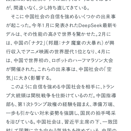
が、間違いなく、少し持ち直してきている。
そこに中国社会の自信を強めるいくつかの出来事
が起こった。今年1月に発表されたDeepSeek最新モ
デルは、その性能の高さで世界を驚かせた。2月に
は、中国の「ナタ2」（邦題：ナタ 魔童の大暴れ）が興
行収入でアニメ映画の世界歴代1位となり、4月に
は、中国で世界初の、ロボットのハーフマラソン大会
が開催された。これらの出来事は、中国社会の｢空
気｣に大きく影響する。
このように自信を強める中国社会を相手に、トラン
プ大統領は関税戦争を仕掛けているのだ。中国指導
部も、第1次トランプ政権の経験を踏まえ、準備万端、
一歩も引かない対米姿勢を強調し、国民の拍手喝采
を浴びている。中国社会は、習近平主席の下、一致団
結して国難に立ち向かう気持ちを強めている。中国の