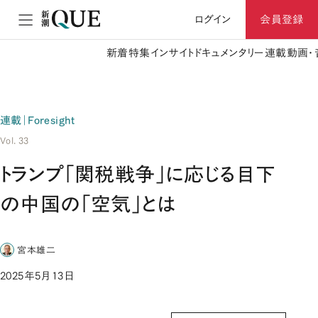
ログイン
会員登録
新着
特集
インサイト
ドキュメンタリー
連載
動画・
連載｜Foresight
Vol. 33
トランプ「関税戦争」に応じる目下
の中国の「空気」とは
宮本雄二
2025年5月13日