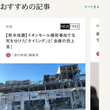
おすすめの記事
すべて見る
社会
NEW
FREE
社会
橋本愛
【熊本地震】イオンモール爆発事故で生
分 佐
死を分けた「タイミング」と「金庫の売上
金」
「週
「週刊新潮」編集部