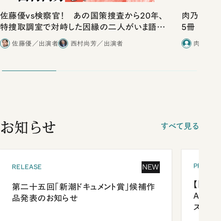
佐藤優vs検察官！ あの国策捜査から20年、
肉乃小路ニ
特捜取調室で対峙した因縁の二人がいま語り
5冊
合ったこと
佐藤優／出演者
西村尚芳／出演者
肉乃小路
お知らせ
すべて見る
PRESEN
NEW
RELEASE
【「新潮
第二十五回「新潮ドキュメント賞」候補作
Anni
品発表のお知らせ
ズプレ