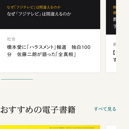
なぜ「フジテレビ」は間違えるのか
教育の地
最新勢力
なぜ「フジテレビ」は間違えるのか
教育の地
予備校
社会
教育
橋本愛に「ハラスメント」報道 独白100
【中国
分 佐藤二朗が語った「全真相」
する“
おすすめの電子書籍
すべて見る