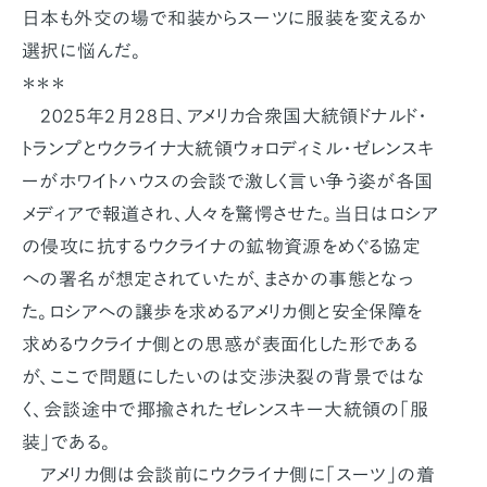
日本も外交の場で和装からスーツに服装を変えるか
選択に悩んだ。
＊＊＊
2025年2月28日、アメリカ合衆国大統領ドナルド・
トランプとウクライナ大統領ウォロディミル・ゼレンスキ
ーがホワイトハウスの会談で激しく言い争う姿が各国
メディアで報道され、人々を驚愕させた。当日はロシア
の侵攻に抗するウクライナの鉱物資源をめぐる協定
への署名が想定されていたが、まさかの事態となっ
た。ロシアへの譲歩を求めるアメリカ側と安全保障を
求めるウクライナ側との思惑が表面化した形である
が、ここで問題にしたいのは交渉決裂の背景ではな
く、会談途中で揶揄されたゼレンスキー大統領の「服
装」である。
アメリカ側は会談前にウクライナ側に「スーツ」の着