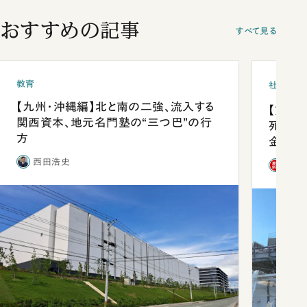
おすすめの記事
すべて見る
教育
社会
【九州・沖縄編】北と南の二強、流入する
【熊本
関西資本、地元名門塾の“三つ巴”の行
死を分
方
金」
西田浩史
「週