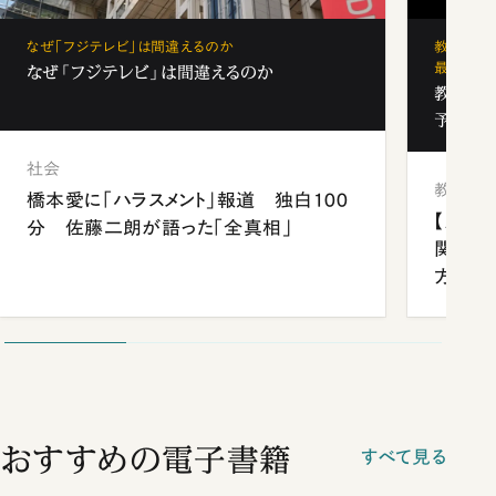
なぜ「フジテレビ」は間違えるのか
教育の地
最新勢力
なぜ「フジテレビ」は間違えるのか
教育の地
予備校
社会
教育
橋本愛に「ハラスメント」報道 独白100
【九州
分 佐藤二朗が語った「全真相」
関西資
方
おすすめの電子書籍
すべて見る