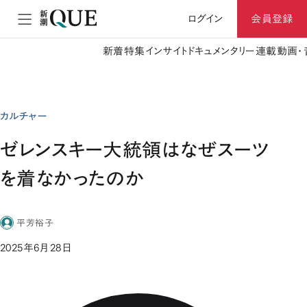
ログイン
会員登録
新着
特集
インサイト
ドキュメンタリー
連載
動画・
カルチャー
ゼレンスキー大統領はなぜスーツ
を着なかったのか
平芳裕子
2025年6月28日