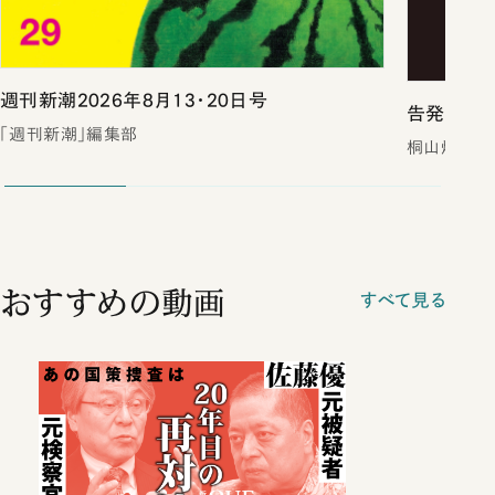
週刊新潮2026年8月13・20日号
告発 裏
「週刊新潮」編集部
桐山煌／著
おすすめの動画
すべて見る