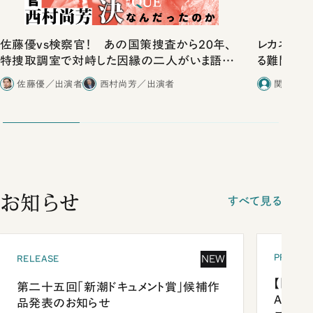
佐藤優vs検察官！ あの国策捜査から20年、
レカネマ
特捜取調室で対峙した因縁の二人がいま語り
る難問｜
合ったこと
特任教授（
佐藤優／出演者
西村尚芳／出演者
関瑶子／
お知らせ
すべて見る
PRESEN
NEW
RELEASE
【「新潮
第二十五回「新潮ドキュメント賞」候補作
Anni
品発表のお知らせ