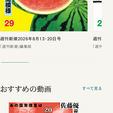
週刊新潮2026年8月13・20日号
週刊新潮2
「週刊新潮」編集部
「週刊新潮
おすすめの動画
すべて見る