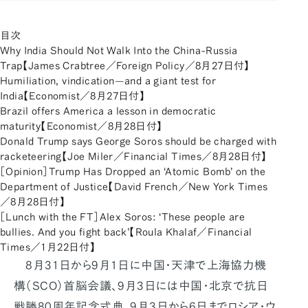
目次
Why India Should Not Walk Into the China-Russia
Trap【James Crabtree／Foreign Policy／8月27日付】
Humiliation, vindication—and a giant test for
India【Economist／8月27日付】
Brazil offers America a lesson in democratic
maturity【Economist／8月28日付】
Donald Trump says George Soros should be charged with
racketeering【Joe Miler／Financial Times／8月28日付】
［Opinion］Trump Has Dropped an ‘Atomic Bomb’ on the
Department of Justice【David French／New York Times
／8月28日付】
［Lunch with the FT］Alex Soros: ‘These people are
bullies. And you fight back’【Roula Khalaf／Financial
Times／1月22日付】
8月31日から9月1日に中国・天津で上海協力機
構（SCO）首脳会議、9月3日には中国・北京で抗日
戦勝80周年記念式典、9月3日から6日までロシア・ウ