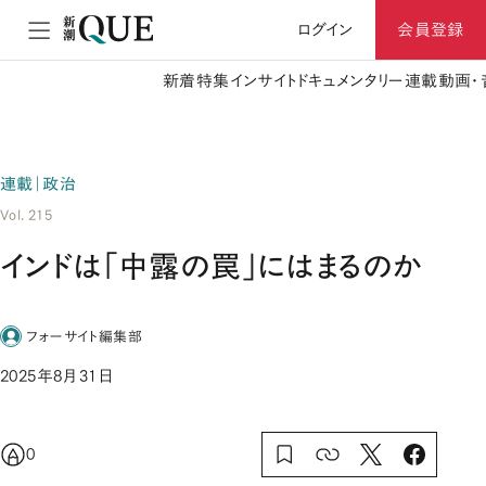
ログイン
会員登録
新着
特集
インサイト
ドキュメンタリー
連載
動画・
連載｜政治
Vol. 215
インドは「中露の罠」にはまるのか
フォーサイト編集部
2025年8月31日
0