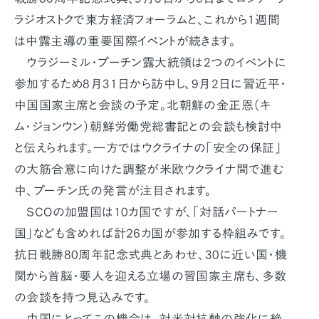
ラジオストクで東方経済フォーラムと、これから1週間
は中露主導の重要国際イベントが続きます。
ウラジーミル・プーチン露大統領は2つのイベントに
参加するため8月31日から訪中し、9月2日に習近平・
中国国家主席と会談の予定。北朝鮮の金正恩（キ
ム・ジョンウン）朝鮮労働党総書記との会談も検討中
と伝えられます。一方ではウクライナの「安全の保証」
の大筋合意に向けた調整が米欧ウクライナ間で進む
中、プーチン氏の発言が注目されます。
SCOの加盟国は10カ国ですが、「対話パートナー
国」なども含めれば計26カ国が参加する枠組みです。
抗日戦勝80周年記念式典とあわせ、30に近い国・機
関から首脳・要人を迎える立場の習国家主席も、多数
の会談を持つ見込みです。
中国にとってこの機会は、対米対抗軸の強化に絶