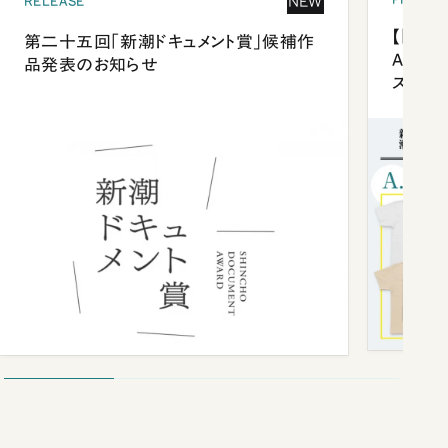
NEW
RELEASE
【「新潮
第二十五回「新潮ドキュメント賞」候補作
Anni
品発表のお知らせ
ズプレ