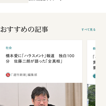
おすすめの記事
すべて見る
社会
教育
橋本愛に「ハラスメント」報道 独白100
「早実
分 佐藤二朗が語った「全真相」
貫校へ
要だっ
「週刊新潮」編集部
「新