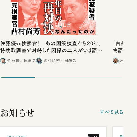
佐藤優vs検察官！ あの国策捜査から20年、
「古都」化
特捜取調室で対峙した因縁の二人がいま語り
物語」にリ
合ったこと
佐藤優／出演者
西村尚芳／出演者
河野有理
お知らせ
すべて見る
PRESEN