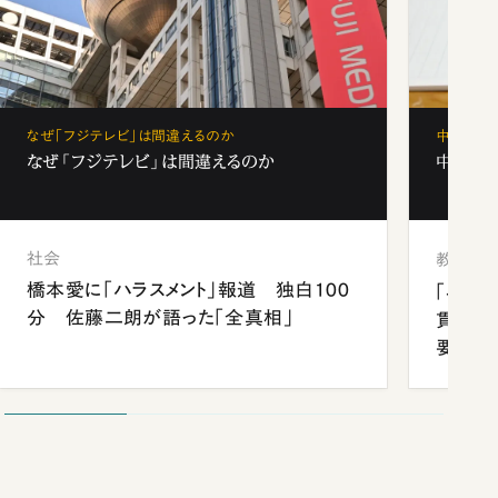
なぜ「フジテレビ」は間違えるのか
中学受験
なぜ「フジテレビ」は間違えるのか
中学受験
社会
教育
橋本愛に「ハラスメント」報道 独白100
「早実
分 佐藤二朗が語った「全真相」
貫校へ
要だっ