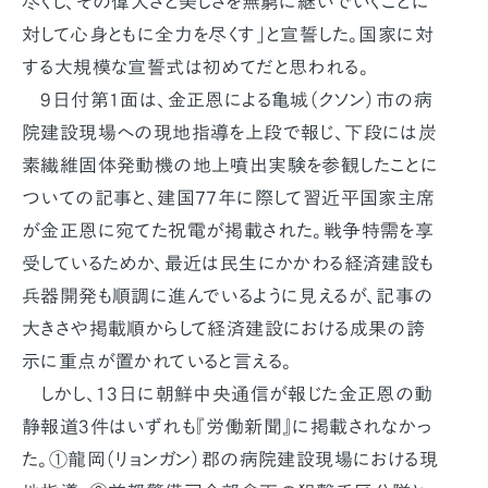
尽くし、その偉大さと美しさを無窮に継いでいくことに
対して心身ともに全力を尽くす」と宣誓した。国家に対
する大規模な宣誓式は初めてだと思われる。
9日付第1面は、金正恩による亀城（クソン）市の病
院建設現場への現地指導を上段で報じ、下段には炭
素繊維固体発動機の地上噴出実験を参観したことに
ついての記事と、建国77年に際して習近平国家主席
が金正恩に宛てた祝電が掲載された。戦争特需を享
受しているためか、最近は民生にかかわる経済建設も
兵器開発も順調に進んでいるように見えるが、記事の
大きさや掲載順からして経済建設における成果の誇
示に重点が置かれていると言える。
しかし、13日に朝鮮中央通信が報じた金正恩の動
静報道3件はいずれも『労働新聞』に掲載されなかっ
た。①龍岡（リョンガン）郡の病院建設現場における現