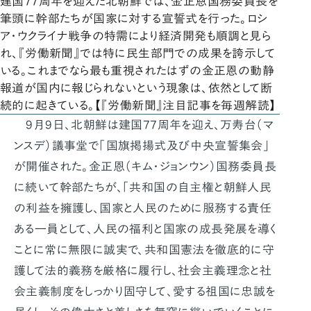
建国77周年を迎えた北朝鮮では、金正恩国務委員長を
筆頭に幹部たちが国家に対する宣誓式を行った。ロシ
ア・ウクライナ戦争の特需により経済開発も順調と見ら
れ、『労働新聞』では特に民生部門での成果を誇示して
いる。これまでなら最も重視されたはずの金正恩の動静
報道が国内に報じられないという現象は、依然として断
続的に起きている。【『労働新聞』注目記事を毎週解読】
9月9日、北朝鮮は建国77周年を迎え、万寿台（マ
ンスデ）議事堂で「国旗掲揚式及び中央宣誓集会」
が開催された。金正恩（キム・ジョンウン）国務委員長
に続いて幹部たちが、「共和国の自主権と朝鮮人民
の利益を擁護し、国家と人民のために服務する責任
ある一員として、人民の福利と国家の成長発展を導く
ことに常に無限に誠実で、共和国憲法を徹底的に守
護して法的義務を厳格に履行し、社会主義理念と社
会主義制度をしっかり固守して、愛する祖国に忠誠を