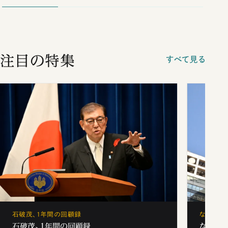
注目の特集
すべて見る
石破茂、1年間の回顧録
なぜ「フ
石破茂、1年間の回顧録
なぜ「フ