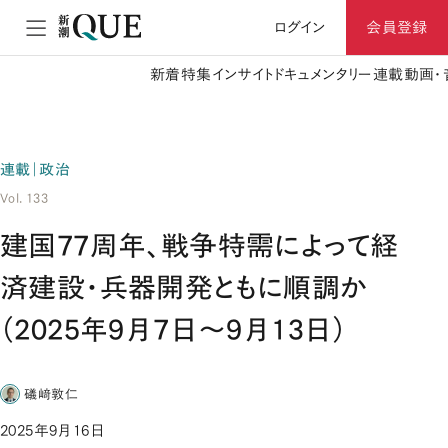
ログイン
会員登録
新着
特集
インサイト
ドキュメンタリー
連載
動画・
連載｜政治
Vol. 133
建国77周年、戦争特需によって経
済建設・兵器開発ともに順調か
（2025年9月7日～9月13日）
礒﨑敦仁
2025年9月16日