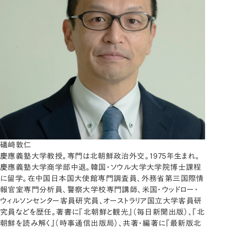
礒﨑敦仁
慶應義塾大学教授。専門は北朝鮮政治外交。1975年生まれ。
慶應義塾大学商学部中退。韓国・ソウル大学大学院博士課程
に留学。在中国日本国大使館専門調査員、外務省第三国際情
報官室専門分析員、警察大学校専門講師、米国・ウッドロー・
ウィルソンセンター客員研究員、オーストラリア国立大学客員研
究員などを歴任。著書に『北朝鮮と観光』（毎日新聞出版）、『北
朝鮮を読み解く』（時事通信出版局）、共著・編著に『最新版北