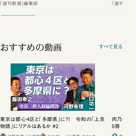
「週刊新潮」編集部
「週刊新潮
おすすめの動画
すべて見る
東京は都心４区と「多摩県」に?! 令和の「上京
肉乃小路ニ
物語」にリアルはあるか #2
5冊