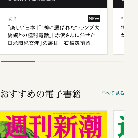
社会
政治
NEW
橋本愛
「楽しい日本」「“神に選ばれた”トランプ大
分 佐
統領との極秘電話」「赤沢さんに任せた
日米関税交渉」の裏側 石破茂前首相
が明かす施政方針演説から日米首脳会
談まで
おすすめの電子書籍
すべて見る