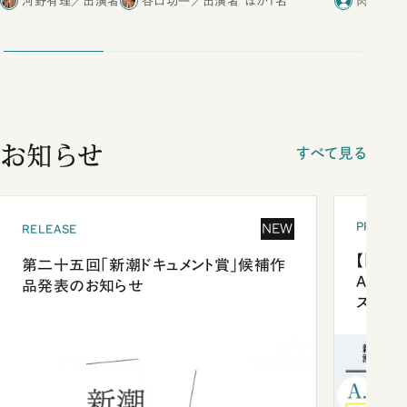
河野有理／出演者
谷口功一／出演者
ほか1名
肉乃小路
お知らせ
すべて見る
PRESEN
NEW
RELEASE
【「新潮
第二十五回「新潮ドキュメント賞」候補作
Anni
品発表のお知らせ
ズプレ