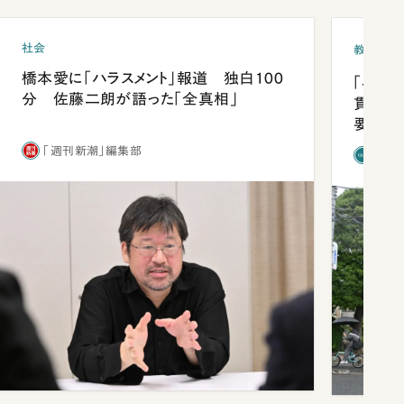
社会
教育
橋本愛に「ハラスメント」報道 独白100
「早実
分 佐藤二朗が語った「全真相」
貫校へ
要だっ
「週刊新潮」編集部
「新