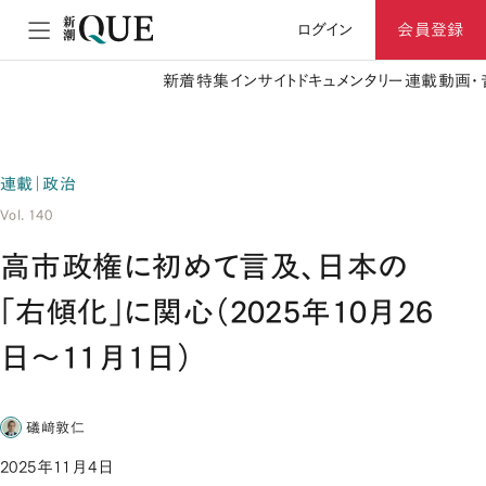
ログイン
会員登録
新着
特集
インサイト
ドキュメンタリー
連載
動画・
連載｜政治
Vol. 140
高市政権に初めて言及、日本の
「右傾化」に関心（2025年10月26
日～11月1日）
礒﨑敦仁
2025年11月4日