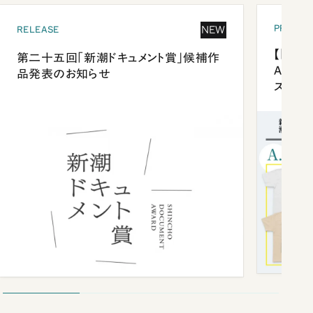
PRESEN
NEW
RELEASE
【「新潮
第二十五回「新潮ドキュメント賞」候補作
Anni
品発表のお知らせ
ズプレ