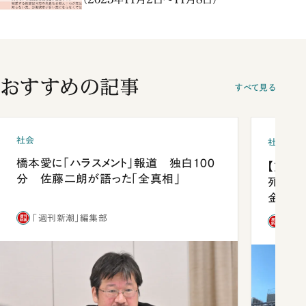
おすすめの記事
すべて見る
社会
社会
橋本愛に「ハラスメント」報道 独白100
【熊本
分 佐藤二朗が語った「全真相」
死を分
金」
「週刊新潮」編集部
「週