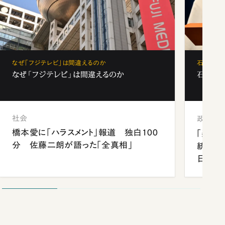
なぜ「フジテレビ」は間違えるのか
石破茂、
なぜ「フジテレビ」は間違えるのか
石破茂、
社会
政治
橋本愛に「ハラスメント」報道 独白100
「楽し
分 佐藤二朗が語った「全真相」
統領と
日米関
が明か
談まで