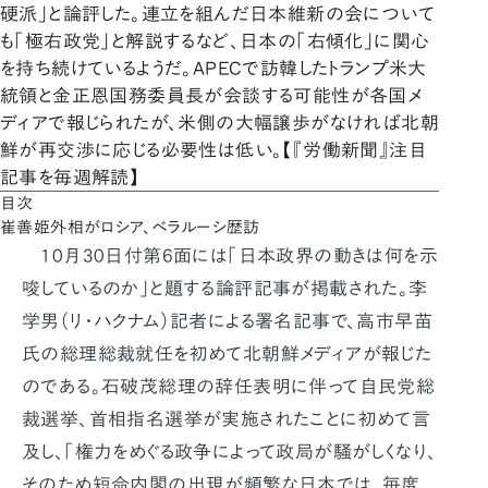
硬派」と論評した。連立を組んだ日本維新の会について
も「極右政党」と解説するなど、日本の「右傾化」に関心
を持ち続けているようだ。APECで訪韓したトランプ米大
統領と金正恩国務委員長が会談する可能性が各国メ
ディアで報じられたが、米側の大幅譲歩がなければ北朝
鮮が再交渉に応じる必要性は低い。【『労働新聞』注目
記事を毎週解読】
目次
崔善姫外相がロシア、ベラルーシ歴訪
10月30日付第6面には「日本政界の動きは何を示
唆しているのか」と題する論評記事が掲載された。李
学男（リ・ハクナム）記者による署名記事で、高市早苗
氏の総理総裁就任を初めて北朝鮮メディアが報じた
のである。石破茂総理の辞任表明に伴って自民党総
裁選挙、首相指名選挙が実施されたことに初めて言
及し、「権力をめぐる政争によって政局が騒がしくなり、
そのため短命内閣の出現が頻繁な日本では、毎度