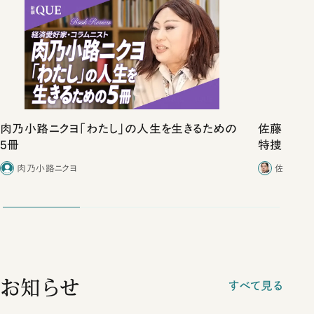
肉乃小路ニクヨ「わたし」の人生を生きるための
佐藤優vs
5冊
特捜取調
合ったこと
肉乃小路ニクヨ
佐藤優／
お知らせ
すべて見る