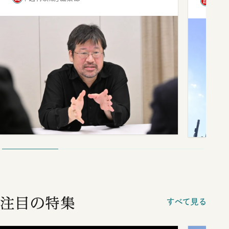
「週
注目の特集
すべて見る