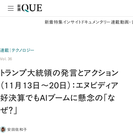
新着
特集
インサイト
ドキュメンタリー
連載
動画・
連載｜テクノロジー
Vol. 36
トランプ大統領の発言とアクション
（11月13日～20日）：エヌビディア
好決算でもAIブームに懸念の「な
ぜ？」
安田佐和子