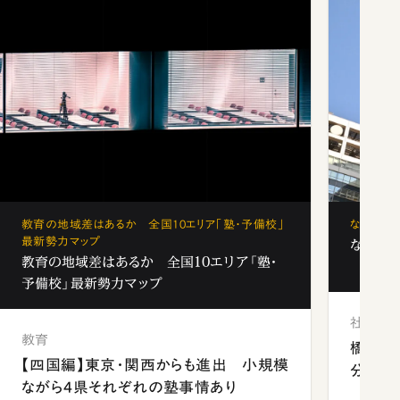
教育の地域差はあるか 全国10エリア「塾・予備校」
なぜ「フ
最新勢力マップ
なぜ「フ
教育の地域差はあるか 全国10エリア「塾・
予備校」最新勢力マップ
社会
教育
橋本愛
【四国編】東京・関西からも進出 小規模
分 佐
ながら4県それぞれの塾事情あり