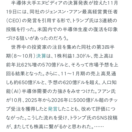
半導体大手エヌビディアの決算発表が控えた11月
19日には、同社のジェンスン・フアン最高経営責任者
（CEO）の発言を引用する形で、トランプ氏は3連続の
投稿を行った。米国内での半導体生産の復活を印象
づける狙いがあったのだろう。
世界中の投資家の注目を集めた同社の第3四半
期（8〜10月）
決算
は、1株利益1.30ドル、売上高は
前年比62％増の570億ドルと、そろって市場予想を上
回る結果となった。さらに、11〜1月期の売上高見通
しも約650億ドルと、予想の620億ドルを超え、人口知
能（AI）半導体需要の力強さをみせつけた。フアン氏
が10月、2025年から2026年に5000億ドル超のチッ
プ受注を獲得したと
発言
したことも、改めて評価につ
ながった。こうした流れを受け、トランプ氏のSNS投稿
が、またしても株高に繋がるかと思われた。……