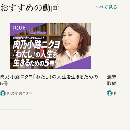
おすすめの動画
すべて見る
肉乃小路ニクヨ「わたし」の人生を生きるための
週末のアー
5冊
取締役社長
が身につけ
肉乃小路ニクヨ
山口桂
める力をど