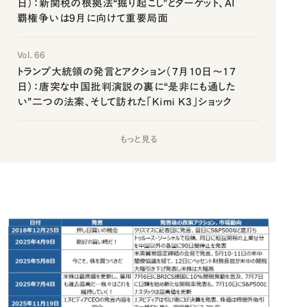
日）：新関税の根拠法“掘り起こし”とターゲット、AI
覇権争いは9月に向けて重要局面
Vol. 66
トランプ大統領の発言とアクション（7月10日～17
日）：唐突な中国批判演説の裏に“是非にも通した
い”二つの法案、そして訪れた「Kimi K3」ショック
もっと見る