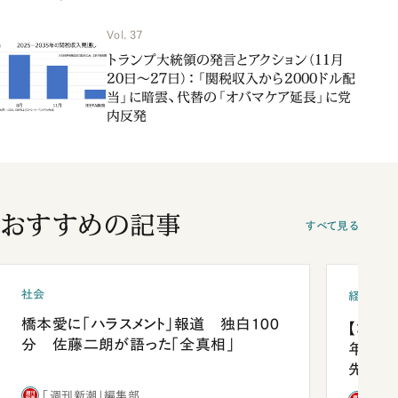
Vol. 37
トランプ大統領の発言とアクション（11月
20日～27日）：「関税収入から2000ドル配
当」に暗雲、代替の「オバマケア延長」に党
内反発
おすすめの記事
すべて見る
社会
経済・ビ
橋本愛に「ハラスメント」報道 独白100
【コン
分 佐藤二朗が語った「全真相」
年会は
先1位
「週刊新潮」編集部