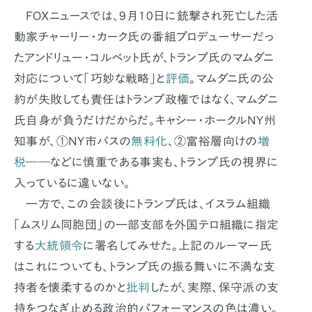
FOXニュースでは、9月10日に銃撃され死亡した活
動家チャーリー・カーク氏の番組プロデューサーだっ
たアンドリュー・コルベット氏が、トランプ氏のマムダニ
対応について「巧妙な戦略」と
評価
。マムダニ氏の公
約が失敗しても責任はトランプ政権ではなく、マムダニ
氏自身が負うだけだからだ。キャシー・ホークルNY州
知事が、①NY市バスの
無料化
、②富裕層向けの
増
税
――などに慎重である事実も、トランプ氏の視界に
入っているに違いない。
一方で、この会談後にトランプ氏は、イスラム組織
「ムスリム同胞団」の一部支部を外国テロ組織に指定
する
大統領令
に署名してみせた。上記のルーマー氏
はこれについても、トランプ氏の振る舞いに不満な支
持者を懐柔するのかと
批判
したが、実際、保守派の支
持をつなぎ止める政治的パフォーマンスの色は濃い。