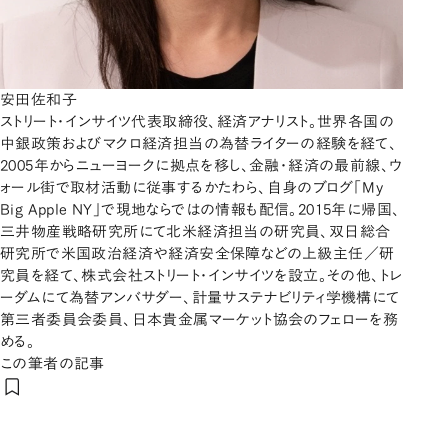
安田佐和子
ストリート・インサイツ代表取締役、経済アナリスト。世界各国の
中銀政策およびマクロ経済担当の為替ライターの経験を経て、
2005年からニューヨークに拠点を移し、金融・経済の最前線、ウ
ォール街で取材活動に従事するかたわら、自身のブログ「My
Big Apple NY」で現地ならではの情報も配信。2015年に帰国、
三井物産戦略研究所にて北米経済担当の研究員、双日総合
研究所で米国政治経済や経済安全保障などの上級主任／研
究員を経て、株式会社ストリート・インサイツを設立。その他、トレ
ーダムにて為替アンバサダー、計量サステナビリティ学機構にて
第三者委員会委員、日本貴金属マーケット協会のフェローを務
める。
この筆者の記事