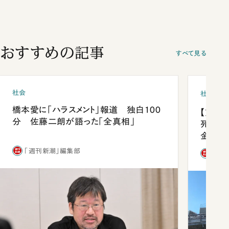
おすすめの記事
すべて見る
社会
社会
橋本愛に「ハラスメント」報道 独白100
【熊本
分 佐藤二朗が語った「全真相」
死を分
金」
「週刊新潮」編集部
「週