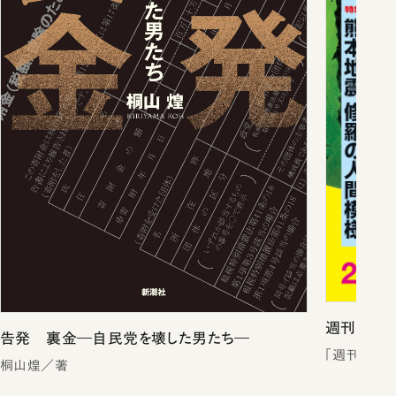
週刊新潮2
告発 裏金―自民党を壊した男たち―
「週刊新潮
桐山煌／著