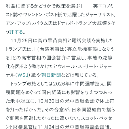
利益に資するかどうかで政策を選ぶ」――英エコノミ
スト誌やワシントン・ポスト紙で活躍したジャーナリスト、
アン・アップルバウム氏はドナルド・トランプ大統領をそ
う
評する
。
11月25日に高市早苗首相と電話会談を実施した
トランプ氏は、「（台湾有事は）存立危機事態になりう
る」との高市首相の国会答弁に言及し、事態の沈静
化を図るよう働きかけたとウォール・ストリート・ジャー
ナル（
WSJ
）紙や
朝日新聞
などは報じている。
トランプ政権としては2026年に中間選挙控え、関
税問題をめぐって国内経済にも影響を与えつつあっ
た米中対立に、10月30日の米中首脳会談で休止符
を打ったばかりだ。その合意が、日米同盟経由で揺ら
ぐ事態を回避したかったに違いない。スコット・ベッセ
ント財務長官は11月24日の米中首脳電話会談後、