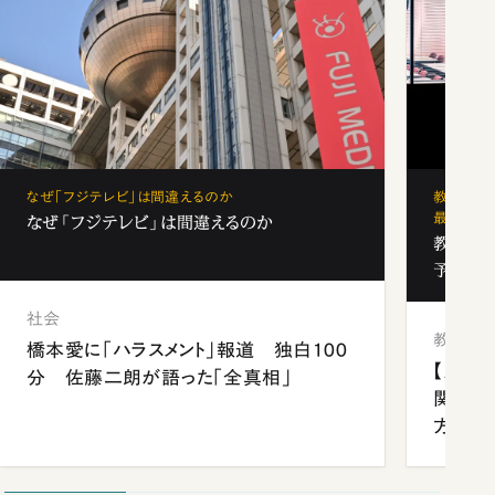
なぜ「フジテレビ」は間違えるのか
教育の地
最新勢力
なぜ「フジテレビ」は間違えるのか
教育の地
予備校
社会
教育
橋本愛に「ハラスメント」報道 独白100
【九州
分 佐藤二朗が語った「全真相」
関西資
方