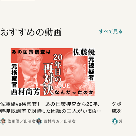
おすすめの動画
すべて見る
佐藤優vs検察官！ あの国策捜査から20年、
ダボス会議
特捜取調室で対峙した因縁の二人がいま語り
腕を徹底
合ったこと
り衆院選の
佐藤優／出演者
西村尚芳／出演者
滝田洋一
集長）×滝