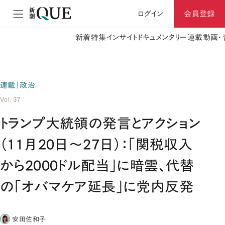
ログイン
会員登録
新着
特集
インサイト
ドキュメンタリー
連載
動画・
連載｜政治
Vol. 37
トランプ大統領の発言とアクション
（11月20日～27日）：「関税収入
から2000ドル配当」に暗雲、代替
の「オバマケア延長」に党内反発
安田佐和子