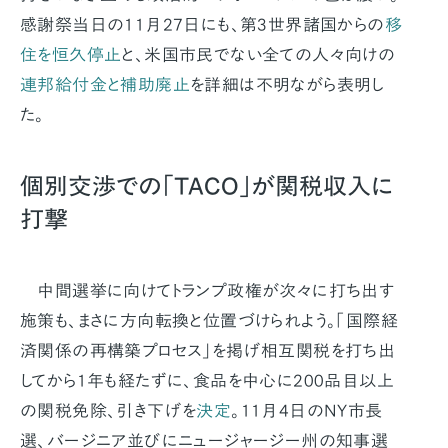
感謝祭当日の11月27日にも、第3世界諸国からの
移
住を恒久停止
と、米国市民でない全ての人々向けの
連邦給付金と補助廃止
を詳細は不明ながら表明し
た。
個別交渉での「TACO」が関税収入に
打撃
中間選挙に向けてトランプ政権が次々に打ち出す
施策も、まさに方向転換と位置づけられよう。「国際経
済関係の再構築プロセス」を掲げ相互関税を打ち出
してから1年も経たずに、食品を中心に200品目以上
の関税免除、引き下げを
決定
。11月4日のNY市長
選、バージニア並びにニュージャージー州の知事選