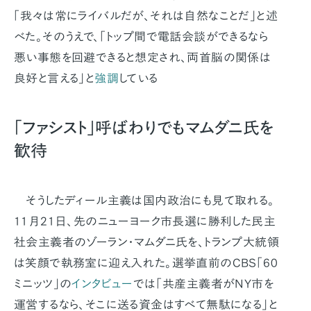
「我々は常にライバルだが、それは自然なことだ」と述
べた。そのうえで、「トップ間で電話会談ができるなら
悪い事態を回避できると想定され、両首脳の関係は
良好と言える」と
強調
している
「ファシスト」呼ばわりでもマムダニ氏を
歓待
そうしたディール主義は国内政治にも見て取れる。
11月21日、先のニューヨーク市長選に勝利した民主
社会主義者のゾーラン・マムダニ氏を、トランプ大統領
は笑顔で執務室に迎え入れた。選挙直前のCBS「60
ミニッツ」の
インタビュー
では「共産主義者がNY市を
運営するなら、そこに送る資金はすべて無駄になる」と