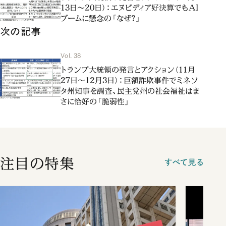
13日～20日）：エヌビディア好決算でもAI
ブームに懸念の「なぜ？」
次の記事
Vol. 38
トランプ大統領の発言とアクション（11月
27日～12月3日）：巨額詐欺事件でミネソ
タ州知事を調査、民主党州の社会福祉はま
さに恰好の「脆弱性」
注目の特集
すべて見る