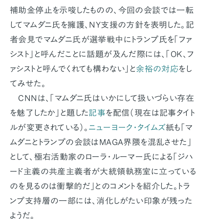
補助金停止を示唆したものの、今回の会談では一転
してマムダニ氏を擁護、NY支援の方針を表明した。記
者会見でマムダニ氏が選挙戦中にトランプ氏を「ファ
シスト」と呼んだことに話題が及んだ際には、「OK、フ
ァシストと呼んでくれても構わない」と
余裕の対応
をし
てみせた。
CNNは、「マムダニ氏はいかにして扱いづらい存在
を魅了したか」と題した
記事
を配信（現在は記事タイト
ルが変更されている）。
ニューヨーク・タイムズ
紙も「マ
ムダニとトランプの会談はMAGA界隈を混乱させた」
として、極右活動家のローラ・ルーマー氏による「ジハ
ード主義の共産主義者が大統領執務室に立っている
のを見るのは衝撃的だ」とのコメントを紹介した。トラ
ンプ支持層の一部には、消化しがたい印象が残った
ようだ。