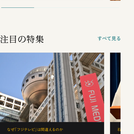
注目の特集
すべて見る
なぜ「フジテレビ」は間違えるのか
石破茂、