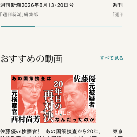
週刊新潮2026年8月13・20日号
週刊新潮2
「週刊新潮」編集部
「週刊新潮
おすすめの動画
すべて見る
佐藤優vs検察官！ あの国策捜査から20年、
東京は都心