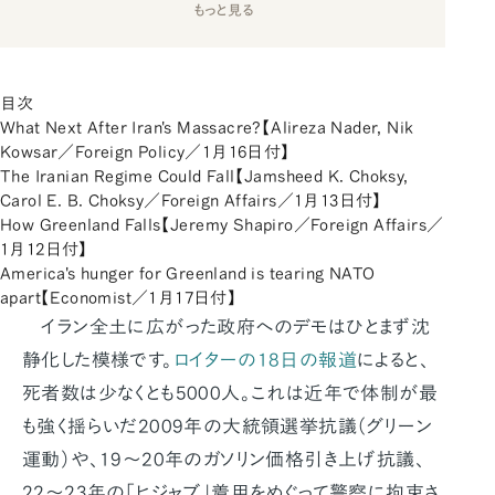
もっと見る
目次
What Next After Iran's Massacre?【Alireza Nader, Nik
Kowsar／Foreign Policy／1月16日付】
The Iranian Regime Could Fall【Jamsheed K. Choksy,
Carol E. B. Choksy／Foreign Affairs／1月13日付】
How Greenland Falls【Jeremy Shapiro／Foreign Affairs／
1月12日付】
America's hunger for Greenland is tearing NATO
apart【Economist／1月17日付】
イラン全土に広がった政府へのデモはひとまず沈
静化した模様です。
ロイターの18日の報道
によると、
死者数は少なくとも5000人。これは近年で体制が最
も強く揺らいだ2009年の大統領選挙抗議（グリーン
運動）や、19～20年のガソリン価格引き上げ抗議、
22～23年の「ヒジャブ」着用をめぐって警察に拘束さ