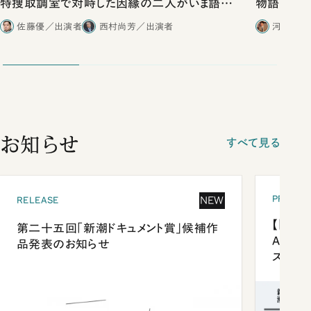
特捜取調室で対峙した因縁の二人がいま語り
物語」にリ
合ったこと
佐藤優／出演者
西村尚芳／出演者
河野有理
お知らせ
すべて見る
PRESEN
NEW
RELEASE
【「新潮
第二十五回「新潮ドキュメント賞」候補作
Anni
品発表のお知らせ
ズプレ