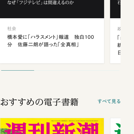
なぜ「フジテレビ」は間違えるのか
石破茂、
社会
政治
橋本愛に「ハラスメント」報道 独白100
「楽し
分 佐藤二朗が語った「全真相」
統領と
日米関
が明か
談まで
おすすめの電子書籍
すべて見る