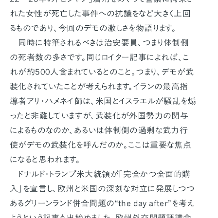
れた女性が死亡した事件への抗議をなど大きく上回
るものであり、今回のデモの激しさを物語ります。
同時に特筆されるべきは治安要員、つまり体制側
の死者数の多さです。同じロイター記事によれば、こ
れが約500人含まれているとのこと。つまり、デモが武
装化されていたことが考えられます。イランの最高指
導者アリ・ハメネイ師は、米国とイスラエルが騒乱を煽
ったと非難していますが、武装化が外国勢力の関与
によるものなのか、あるいは体制側の過剰な武力行
使がデモの武装化を呼んだのか。ここは重要な焦点
になると思われます。
ドナルド・トランプ米大統領が「完全かつ全面的購
入」を宣言し、欧州と米国の深刻な対立に発展しつつ
あるグリーンランド併合問題の“the day after”を考え
ようという記事も出始めました。欧州外交問題評議会