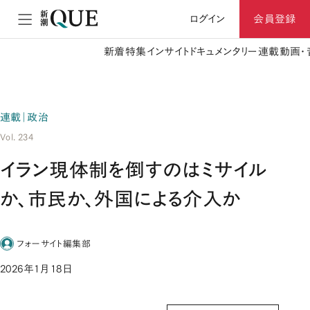
ログイン
会員登録
新着
特集
インサイト
ドキュメンタリー
連載
動画・
連載｜政治
Vol. 234
イラン現体制を倒すのはミサイル
か、市民か、外国による介入か
フォーサイト編集部
2026年1月18日