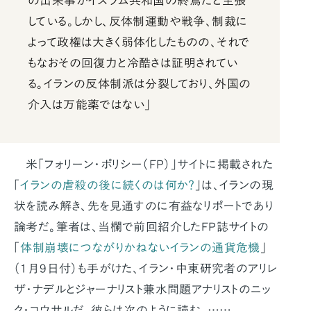
の出来事がイスラム共和国の終焉だと主張
している。しかし、反体制運動や戦争、制裁に
よって政権は大きく弱体化したものの、それで
もなおその回復力と冷酷さは証明されてい
る。イランの反体制派は分裂しており、外国の
介入は万能薬ではない」
米「フォリーン・ポリシー（FP）」サイトに掲載された
「
イランの虐殺の後に続くのは何か？
」は、イランの現
状を読み解き、先を見通すのに有益なリポートであり
論考だ。筆者は、当欄で前回紹介したFP誌サイトの
「
体制崩壊につながりかねないイランの通貨危機
」
（1月9日付）も手がけた、イラン・中東研究者のアリレ
ザ・ナデルとジャーナリスト兼水問題アナリストのニッ
ク・コウサルだ。彼らは次のように読む。……