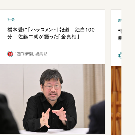
社会
経済・ビ
橋本愛に「ハラスメント」報道 独白100
“稼ぎ
分 佐藤二朗が語った「全真相」
新社長
「週刊新潮」編集部
前田