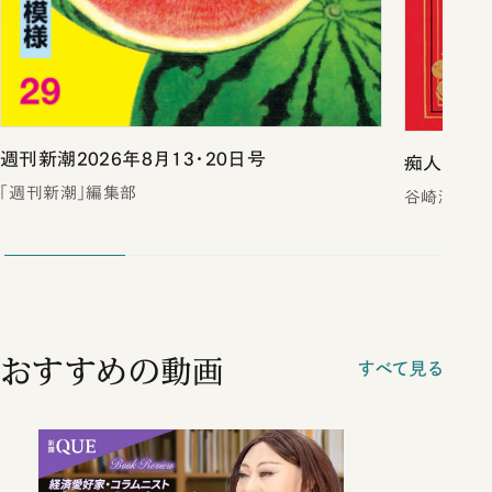
週刊新潮2026年8月13・20日号
痴人の愛（
「週刊新潮」編集部
谷崎潤一郎
おすすめの動画
すべて見る