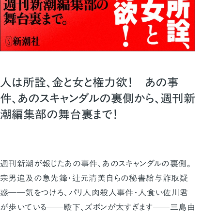
人は所詮、金と女と権力欲！ あの事
件、あのスキャンダルの裏側から、週刊新
潮編集部の舞台裏まで！
週刊新潮が報じたあの事件、あのスキャンダルの裏側。
宗男追及の急先鋒・辻元清美自らの秘書給与詐取疑
惑――気をつけろ、パリ人肉殺人事件・人食い佐川君
が歩いている――殿下、ズボンが太すぎます――三島由