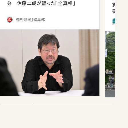
分 佐藤二朗が語った「全真相」
貫校へ
要だっ
「週刊新潮」編集部
「新