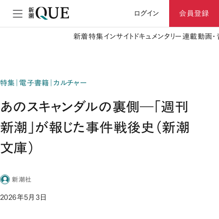
ログイン
会員登録
新着
特集
インサイト
ドキュメンタリー
連載
動画・
特集｜電子書籍｜カルチャー
あのスキャンダルの裏側―「週刊
新潮」が報じた事件戦後史（新潮
文庫）
新潮社
2026年5月3日