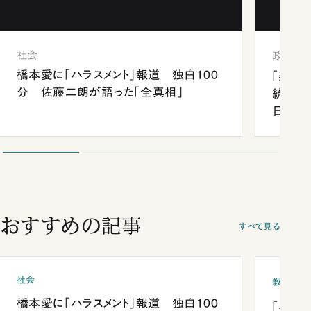
社会
政治
橋本愛に「ハラスメント」報道 独白100
「楽し
分 佐藤二朗が語った「全真相」
統領と
日米関
が明か
談まで
おすすめの記事
すべて見る
社会
教育
橋本愛に「ハラスメント」報道 独白100
「早実