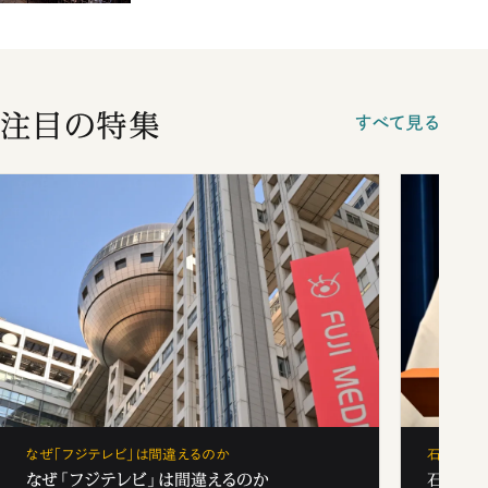
注目の特集
すべて見る
なぜ「フジテレビ」は間違えるのか
石破茂、
なぜ「フジテレビ」は間違えるのか
石破茂、