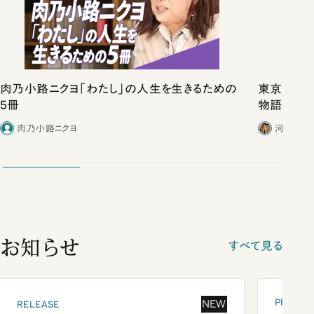
肉乃小路ニクヨ「わたし」の人生を生きるための
東京は都心
5冊
物語」にリ
肉乃小路ニクヨ
河野有理
お知らせ
すべて見る
PRESEN
NEW
RELEASE