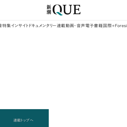
着
特集
インサイト
ドキュメンタリー
連載
動画・音声
電子書籍
国際+Foresi
連載トップへ