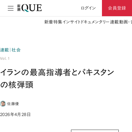
ログイン
会員登録
新着
特集
インサイト
ドキュメンタリー
連載
動画・
連載｜社会
Vol. 1
イランの最高指導者とパキスタン
の核弾頭
佐藤優
2026年4月28日