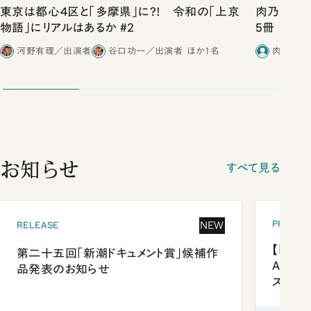
東京は都心４区と「多摩県」に?! 令和の「上京
肉乃小路ニ
物語」にリアルはあるか #2
5冊
河野有理／出演者
谷口功一／出演者
ほか1名
肉乃小路
お知らせ
すべて見る
PRESEN
NEW
RELEASE
【「新潮
第二十五回「新潮ドキュメント賞」候補作
Anni
品発表のお知らせ
ズプレ