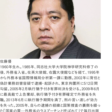
佐藤優
1960年生れ。1985年、同志社大学大学院神学研究科修了の
後、外務省入省。在英大使館、在露大使館などを経て、1995年
から外務本省国際情報局分析第一課に勤務。2002年に背任と
偽計業務妨害容疑で逮捕・起訴され、東京拘置所に512日間
勾留。2005年2月執行猶予付き有罪判決を受ける。2009年6月
に最高裁で上告棄却、執行猶予付き有罪確定で外務省を失
職。2013年6月に執行猶予期間を満了、刑の言い渡しが効力
を失った。2005年、自らの逮捕の経緯と国策捜査の裏側を綴っ
た『国家の罠─外務省のラスプーチンと呼ばれて』で毎日出版