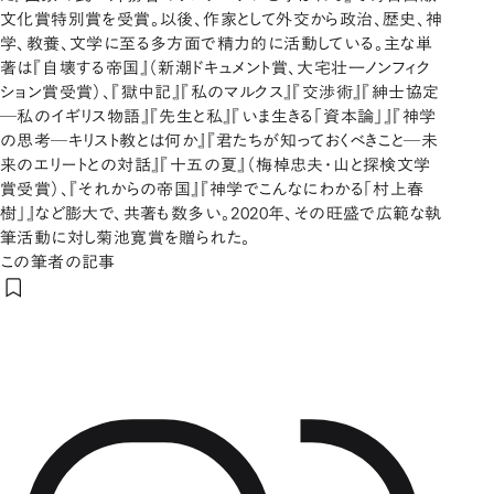
文化賞特別賞を受賞。以後、作家として外交から政治、歴史、神
学、教養、文学に至る多方面で精力的に活動している。主な単
著は『自壊する帝国』（新潮ドキュメント賞、大宅壮一ノンフィク
ション賞受賞）、『獄中記』『私のマルクス』『交渉術』『紳士協定
─私のイギリス物語』『先生と私』『いま生きる「資本論」』『神学
の思考─キリスト教とは何か』『君たちが知っておくべきこと─未
来のエリートとの対話』『十五の夏』（梅棹忠夫・山と探検文学
賞受賞）、『それからの帝国』『神学でこんなにわかる「村上春
樹」』など膨大で、共著も数多い。2020年、その旺盛で広範な執
筆活動に対し菊池寛賞を贈られた。
この筆者の記事