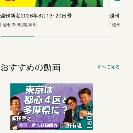
週刊新潮2026年8月13・20日号
週刊新潮2
「週刊新潮」編集部
「週刊新潮
おすすめの動画
すべて見る