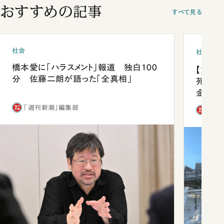
おすすめの記事
すべて見る
社会
社会
橋本愛に「ハラスメント」報道 独白100
【熊本
分 佐藤二朗が語った「全真相」
死を分
金」
「週刊新潮」編集部
「週