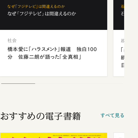
なぜ「フジテレビ」は間違えるのか
石破茂、
なぜ「フジテレビ」は間違えるのか
石破茂、
社会
政治
橋本愛に「ハラスメント」報道 独白100
「楽し
分 佐藤二朗が語った「全真相」
統領と
日米関
が明か
談まで
おすすめの電子書籍
すべて見る