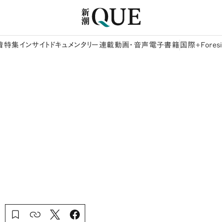
着
特集
インサイト
ドキュメンタリー
連載
動画・音声
電子書籍
国際+Foresi