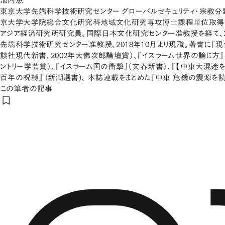
池内恵
東京大学先端科学技術研究センター グローバルセキュリティ・宗教分野
京大学大学院総合文化研究科地域文化研究専攻博士課程単位取得
アジア経済研究所研究員、国際日本文化研究センター准教授を経て、2
先端科学技術研究センター准教授、2018年10月より現職。著書に『
談社現代新書、2002年大佛次郎論壇賞）、『イスラーム世界の論じ方』
ントリー学芸賞）、『イスラーム国の衝撃』（文春新書）、『【中東大混迷を
百年の呪縛』 (新潮選書)、 本誌連載をまとめた『中東 危機の震源を読
この筆者の記事