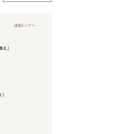
連載トップへ
換え」
1）