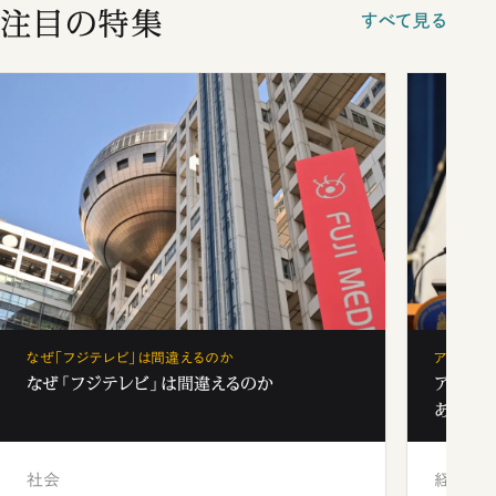
注目の特集
すべて見る
なぜ「フジテレビ」は間違えるのか
アベノミ
なぜ「フジテレビ」は間違えるのか
アベノ
あるか
社会
経済・ビ