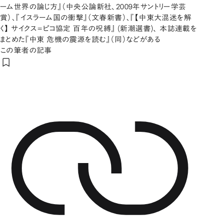
ーム世界の論じ方』（中央公論新社、2009年サントリー学芸
賞）、『イスラーム国の衝撃』（文春新書）、『【中東大混迷を解
く】 サイクス=ピコ協定 百年の呪縛』 (新潮選書)、 本誌連載を
まとめた『中東 危機の震源を読む』（同）などがある
この筆者の記事