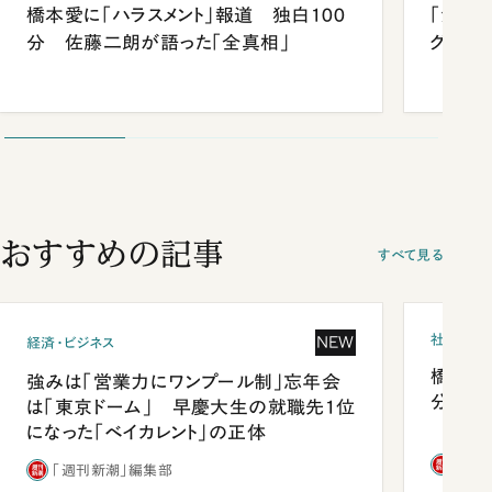
橋本愛に「ハラスメント」報道 独白100
「消費
分 佐藤二朗が語った「全真相」
グマン
おすすめの記事
すべて見る
社会
NEW
経済・ビジネス
橋本愛
強みは「営業力にワンプール制」忘年会
分 佐
は「東京ドーム」 早慶大生の就職先1位
になった「ベイカレント」の正体
「週
「週刊新潮」編集部