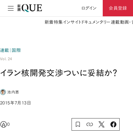
ログイン
会員登録
新着
特集
インサイト
ドキュメンタリー
連載
動画・
連載｜国際
Vol. 24
イラン核開発交渉ついに妥結か？
池内恵
2015年7月13日
0