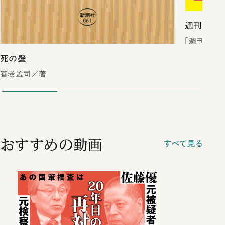
週刊新潮2
「週刊新潮
死の壁
養老孟司／著
おすすめの動画
すべて見る