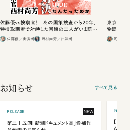
佐藤優vs検察官！ あの国策捜査から20年、
東京は都心
特捜取調室で対峙した因縁の二人がいま語り
物語」にリ
合ったこと
佐藤優／出演者
西村尚芳／出演者
河野有理
お知らせ
すべて見る
PRESEN
NEW
RELEASE
【「新潮
第二十五回「新潮ドキュメント賞」候補作
Anni
品発表のお知らせ