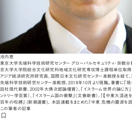
池内恵
東京大学先端科学技術研究センター グローバルセキュリティ・宗教分野
京大学大学院総合文化研究科地域文化研究専攻博士課程単位取得
アジア経済研究所研究員、国際日本文化研究センター准教授を経て、2
先端科学技術研究センター准教授、2018年10月より現職。著書に『
談社現代新書、2002年大佛次郎論壇賞）、『イスラーム世界の論じ方』
ントリー学芸賞）、『イスラーム国の衝撃』（文春新書）、『【中東大混迷を
百年の呪縛』 (新潮選書)、 本誌連載をまとめた『中東 危機の震源を読
この筆者の記事