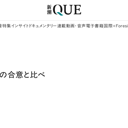
着
特集
インサイト
ドキュメンタリー
連載
動画・音声
電子書籍
国際+Foresi
年の合意と比べ