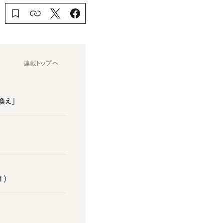
連載トップへ
換え」
1）