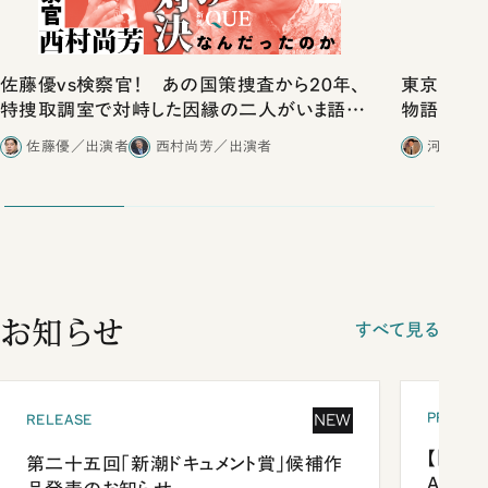
佐藤優vs検察官！ あの国策捜査から20年、
東京は都心
特捜取調室で対峙した因縁の二人がいま語り
物語」にリ
合ったこと
佐藤優／出演者
西村尚芳／出演者
河野有理
お知らせ
すべて見る
PRESEN
NEW
RELEASE
【「新潮
第二十五回「新潮ドキュメント賞」候補作
Anni