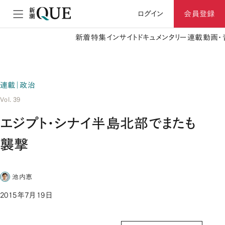
ログイン
会員登録
新着
特集
インサイト
ドキュメンタリー
連載
動画・
連載｜政治
Vol. 39
エジプト・シナイ半島北部でまたも
襲撃
池内恵
2015年7月19日