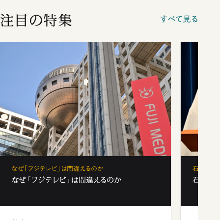
注目の特集
すべて見る
なぜ「フジテレビ」は間違えるのか
石破茂、
なぜ「フジテレビ」は間違えるのか
石破茂、