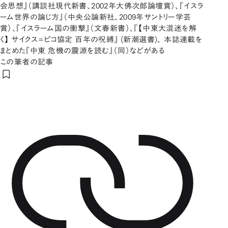
会思想』（講談社現代新書、2002年大佛次郎論壇賞）、『イスラ
ーム世界の論じ方』（中央公論新社、2009年サントリー学芸
賞）、『イスラーム国の衝撃』（文春新書）、『【中東大混迷を解
く】 サイクス=ピコ協定 百年の呪縛』 (新潮選書)、 本誌連載を
まとめた『中東 危機の震源を読む』（同）などがある
この筆者の記事