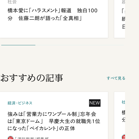
社会
政治
橋本愛に「ハラスメント」報道 独白100
「楽し
分 佐藤二朗が語った「全真相」
統領と
日米関
が明か
談まで
おすすめの記事
すべて見る
社会
NEW
経済・ビジネス
橋本愛
強みは「営業力にワンプール制」忘年会
分 佐
は「東京ドーム」 早慶大生の就職先1位
になった「ベイカレント」の正体
「週