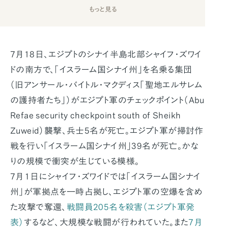
もっと見る
7月18日、エジプトのシナイ半島北部シャイフ・ズワイ
ドの南方で、「イスラーム国シナイ州」を名乗る集団
（旧アンサール・バイトル・マクディス「聖地エルサレム
の護持者たち」）がエジプト軍のチェックポイント（Abu
Refae security checkpoint south of Sheikh
Zuweid）襲撃、兵士5名が死亡。エジプト軍が掃討作
戦を行い「イスラーム国シナイ州」39名が死亡。かな
りの規模で衝突が生じている模様。
7月１日にシャイフ・ズワイドでは「イスラーム国シナイ
州」が軍拠点を一時占拠し、エジプト軍の空爆を含め
た攻撃で奪還、
戦闘員205名を殺害（エジプト軍発
表）
するなど、大規模な戦闘が行われていた。また
7月