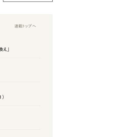
連載トップへ
換え」
1）