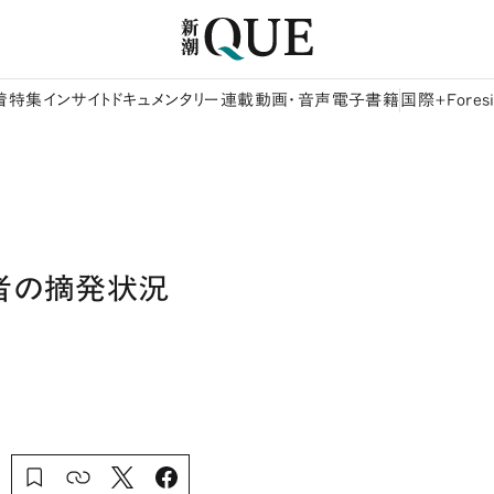
着
特集
インサイト
ドキュメンタリー
連載
動画・音声
電子書籍
国際+Foresi
航者の摘発状況