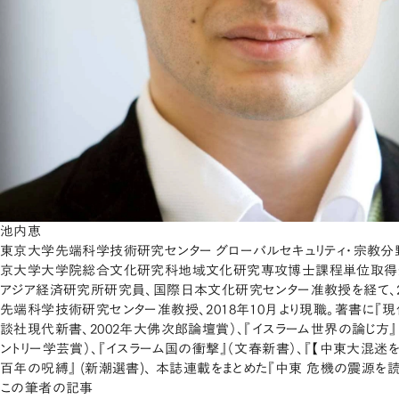
池内恵
東京大学先端科学技術研究センター グローバルセキュリティ・宗教分野
京大学大学院総合文化研究科地域文化研究専攻博士課程単位取得
アジア経済研究所研究員、国際日本文化研究センター准教授を経て、2
先端科学技術研究センター准教授、2018年10月より現職。著書に『
談社現代新書、2002年大佛次郎論壇賞）、『イスラーム世界の論じ方』
ントリー学芸賞）、『イスラーム国の衝撃』（文春新書）、『【中東大混迷を
百年の呪縛』 (新潮選書)、 本誌連載をまとめた『中東 危機の震源を読
この筆者の記事