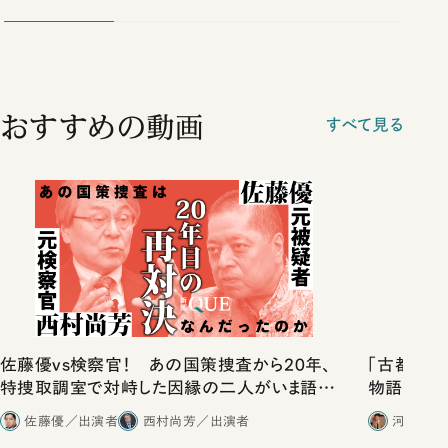
おすすめの動画
すべて見る
佐藤優vs検察官！ あの国策捜査から20年、
「古都」化
特捜取調室で対峙した因縁の二人がいま語り
物語」にリ
合ったこと
佐藤優／出演者
西村尚芳／出演者
河野有理