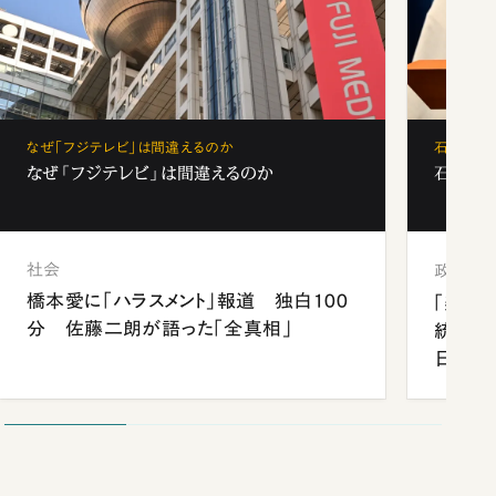
なぜ「フジテレビ」は間違えるのか
石破茂、
なぜ「フジテレビ」は間違えるのか
石破茂、
社会
政治
橋本愛に「ハラスメント」報道 独白100
「楽し
分 佐藤二朗が語った「全真相」
統領と
日米関
が明か
談まで