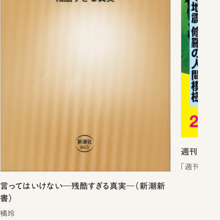
週刊新潮2
「週刊新潮
言ってはいけない―残酷すぎる真実―（新潮新
書）
橘玲