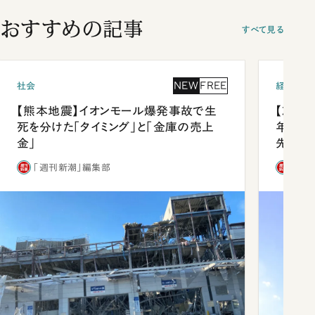
おすすめの記事
すべて見る
NEW
FREE
社会
経済・ビ
【熊本地震】イオンモール爆発事故で生
【就活
死を分けた「タイミング」と「金庫の売上
年会は
金」
先1位
「週刊新潮」編集部
「週