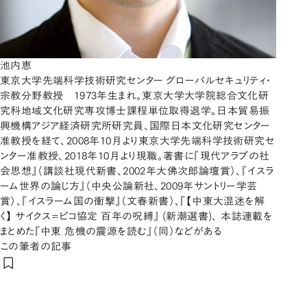
池内恵
東京大学先端科学技術研究センター グローバルセキュリティ・
宗教分野教授 1973年生まれ。東京大学大学院総合文化研
究科地域文化研究専攻博士課程単位取得退学。日本貿易振
興機構アジア経済研究所研究員、国際日本文化研究センター
准教授を経て、2008年10月より東京大学先端科学技術研究セ
ンター准教授、2018年10月より現職。著書に『現代アラブの社
会思想』（講談社現代新書、2002年大佛次郎論壇賞）、『イスラ
ーム世界の論じ方』（中央公論新社、2009年サントリー学芸
賞）、『イスラーム国の衝撃』（文春新書）、『【中東大混迷を解
く】 サイクス=ピコ協定 百年の呪縛』 (新潮選書)、 本誌連載を
まとめた『中東 危機の震源を読む』（同）などがある
この筆者の記事