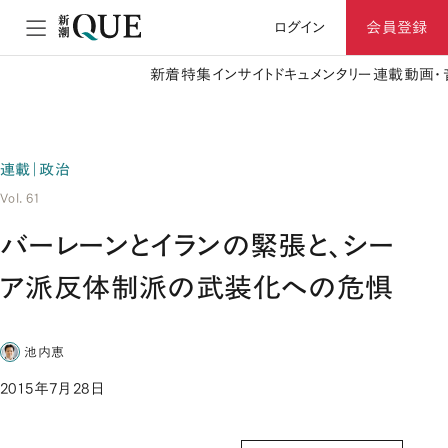
ログイン
会員登録
新着
特集
インサイト
ドキュメンタリー
連載
動画・
連載｜政治
Vol. 61
バーレーンとイランの緊張と、シー
ア派反体制派の武装化への危惧
池内恵
2015年7月28日