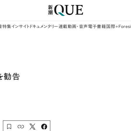
着
特集
インサイト
ドキュメンタリー
連載
動画・音声
電子書籍
国際+Foresi
を勧告