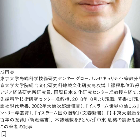
池内恵
東京大学先端科学技術研究センター グローバルセキュリティ・宗教分野
京大学大学院総合文化研究科地域文化研究専攻博士課程単位取得
アジア経済研究所研究員、国際日本文化研究センター准教授を経て、2
先端科学技術研究センター准教授、2018年10月より現職。著書に『
談社現代新書、2002年大佛次郎論壇賞）、『イスラーム世界の論じ方』
ントリー学芸賞）、『イスラーム国の衝撃』（文春新書）、『【中東大混迷を
百年の呪縛』 (新潮選書)、 本誌連載をまとめた『中東 危機の震源を読
この筆者の記事