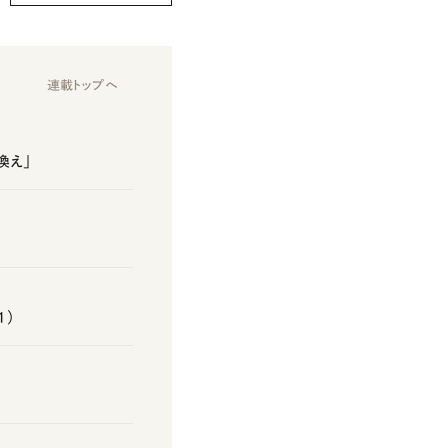
連載トップへ
換え」
1）