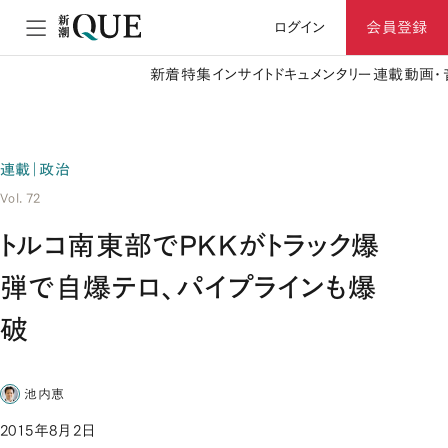
ログイン
会員登録
新着
特集
インサイト
ドキュメンタリー
連載
動画・
連載｜政治
Vol. 72
トルコ南東部でPKKがトラック爆
弾で自爆テロ、パイプラインも爆
破
池内恵
2015年8月2日