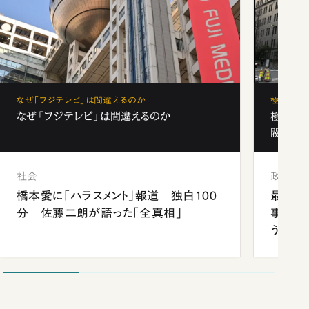
なぜ「フジテレビ」は間違えるのか
極秘裏名
なぜ「フジテレビ」は間違えるのか
極秘裏
閥と出
社会
政治
橋本愛に「ハラスメント」報道 独白100
最強官
分 佐藤二朗が語った「全真相」
事が象
う