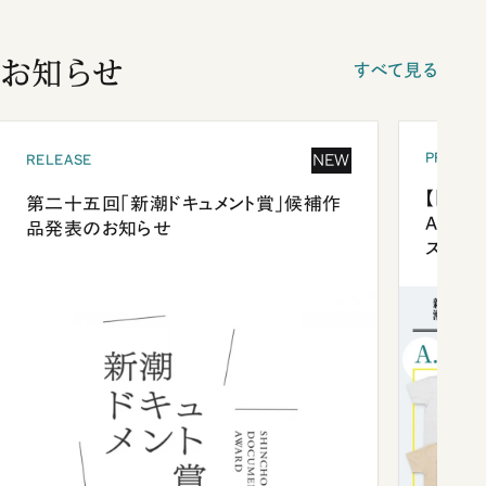
お知らせ
すべて見る
PRESEN
NEW
RELEASE
【「新潮
第二十五回「新潮ドキュメント賞」候補作
Anni
品発表のお知らせ
ズプレ