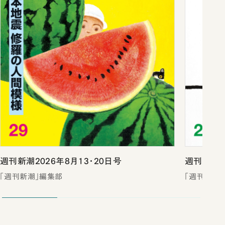
週刊新潮2026年8月13・20日号
週刊新潮2
「週刊新潮」編集部
「週刊新潮