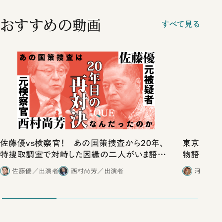
おすすめの動画
すべて見る
佐藤優vs検察官！ あの国策捜査から20年、
東京は都心
特捜取調室で対峙した因縁の二人がいま語り
物語」にリ
合ったこと
佐藤優／出演者
西村尚芳／出演者
河野有理