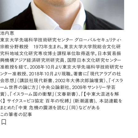
池内恵
東京大学先端科学技術研究センター グローバルセキュリティ・
宗教分野教授 1973年生まれ。東京大学大学院総合文化研
究科地域文化研究専攻博士課程単位取得退学。日本貿易振
興機構アジア経済研究所研究員、国際日本文化研究センター
准教授を経て、2008年10月より東京大学先端科学技術研究セ
ンター准教授、2018年10月より現職。著書に『現代アラブの社
会思想』（講談社現代新書、2002年大佛次郎論壇賞）、『イスラ
ーム世界の論じ方』（中央公論新社、2009年サントリー学芸
賞）、『イスラーム国の衝撃』（文春新書）、『【中東大混迷を解
く】 サイクス=ピコ協定 百年の呪縛』 (新潮選書)、 本誌連載を
まとめた『中東 危機の震源を読む』（同）などがある
この筆者の記事