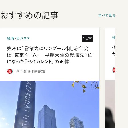
おすすめの記事
すべて見る
社会
NEW
経済・ビジネス
橋本愛
強みは「営業力にワンプール制」忘年会
分 佐
は「東京ドーム」 早慶大生の就職先1位
になった「ベイカレント」の正体
「週
「週刊新潮」編集部