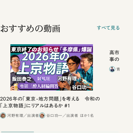
おすすめの動画
すべて見る
高市政権
事の“裏の裏
青山和弘
2026年の「東京-地方問題」を考える 令和の
「上京物語」にリアルはあるか #1
河野有理／出演者
谷口功一／出演者
ほか1名