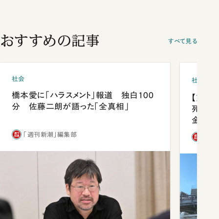
おすすめの記事
すべて見る
社会
社会
橋本愛に「ハラスメント」報道 独白100
【熊本
分 佐藤二朗が語った「全真相」
死を分
金」
「週刊新潮」編集部
「週