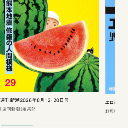
週刊新潮2026年8月13・20日号
エロ事師た
「週刊新潮」編集部
野坂昭如／