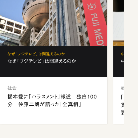
なぜ「フジテレビ」は間違えるのか
中学受験
なぜ「フジテレビ」は間違えるのか
中学受験
社会
教育
橋本愛に「ハラスメント」報道 独白100
「早実
分 佐藤二朗が語った「全真相」
貫校へ
要だっ