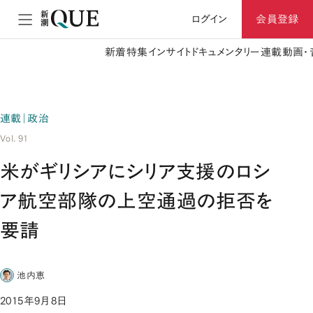
ログイン
会員登録
新着
特集
インサイト
ドキュメンタリー
連載
動画・
連載｜政治
Vol. 91
米がギリシアにシリア支援のロシ
ア航空部隊の上空通過の拒否を
要請
池内恵
2015年9月8日