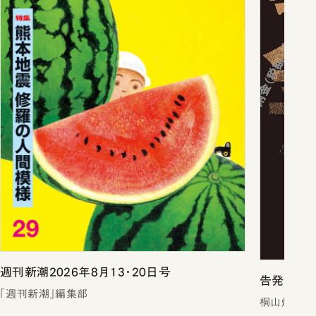
週刊新潮2026年8月13・20日号
告発 裏
「週刊新潮」編集部
桐山煌／著