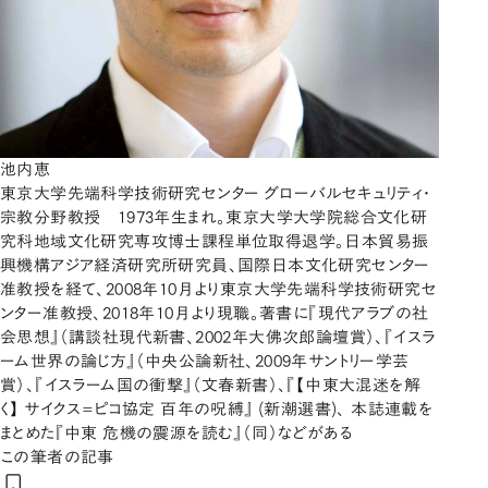
池内恵
東京大学先端科学技術研究センター グローバルセキュリティ・
宗教分野教授 1973年生まれ。東京大学大学院総合文化研
究科地域文化研究専攻博士課程単位取得退学。日本貿易振
興機構アジア経済研究所研究員、国際日本文化研究センター
准教授を経て、2008年10月より東京大学先端科学技術研究セ
ンター准教授、2018年10月より現職。著書に『現代アラブの社
会思想』（講談社現代新書、2002年大佛次郎論壇賞）、『イスラ
ーム世界の論じ方』（中央公論新社、2009年サントリー学芸
賞）、『イスラーム国の衝撃』（文春新書）、『【中東大混迷を解
く】 サイクス=ピコ協定 百年の呪縛』 (新潮選書)、 本誌連載を
まとめた『中東 危機の震源を読む』（同）などがある
この筆者の記事