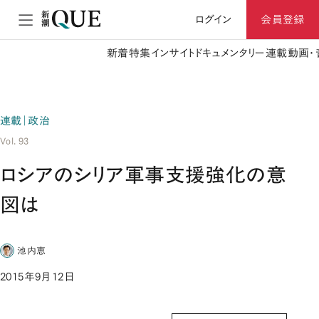
ログイン
会員登録
新着
特集
インサイト
ドキュメンタリー
連載
動画・
連載｜政治
Vol. 93
ロシアのシリア軍事支援強化の意
図は
池内恵
2015年9月12日