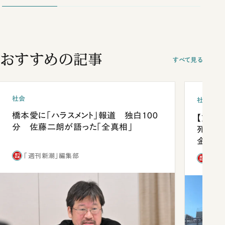
おすすめの記事
すべて見る
社会
社会
橋本愛に「ハラスメント」報道 独白100
【熊本
分 佐藤二朗が語った「全真相」
死を分
金」
「週刊新潮」編集部
「週