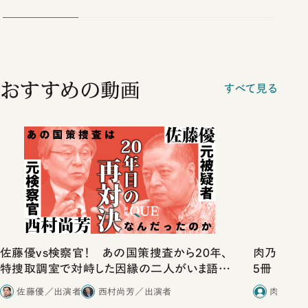
おすすめの動画
すべて見る
佐藤優vs検察官！ あの国策捜査から20年、
肉乃小路ニ
特捜取調室で対峙した因縁の二人がいま語り
5冊
合ったこと
佐藤優／出演者
西村尚芳／出演者
肉乃小路