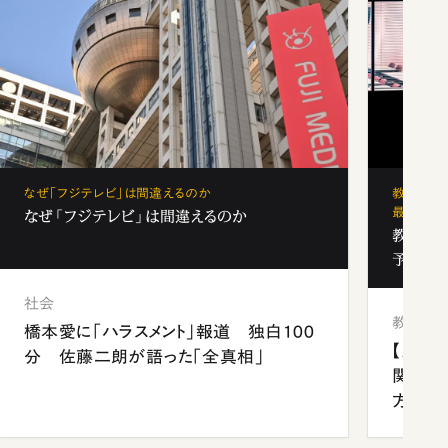
なぜ「フジテレビ」は間違えるのか
教育の地
最新勢力
なぜ「フジテレビ」は間違えるのか
教育の地
予備校
社会
教育
橋本愛に「ハラスメント」報道 独白100
【九州
分 佐藤二朗が語った「全真相」
関西資
方