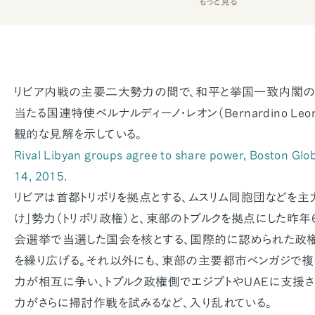
もっと見る
リビア内戦の主要二大勢力の間で、和平と挙国一致内閣の
当たる国連特使ベルナルディーノ・レオン（Bernardino Le
観的な見解を示している。
Rival Libyan groups agree to share power, Boston Gl
14, 2015.
リビアは首都トリポリを拠点とする、ムスリム同胞団などを主
け」勢力（トリポリ政権）と、東部のトブルクを拠点にした昨
会選挙で当選した国会を核とする、国際的に認められた政権
を繰り広げる。それ以外にも、東部の主要都市ベンガジで
力が相互に争い、トブルク政権側でエジプトやUAEに支援さ
力がさらに掃討作戦を試みるなど、入り乱れている。