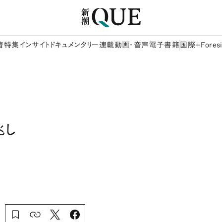
着
特集
インサイト
ドキュメンタリー
連載
動画・音声
電子書籍
国際+Foresi
兆し