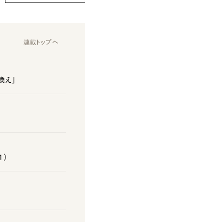
連載トップへ
換え」
1）