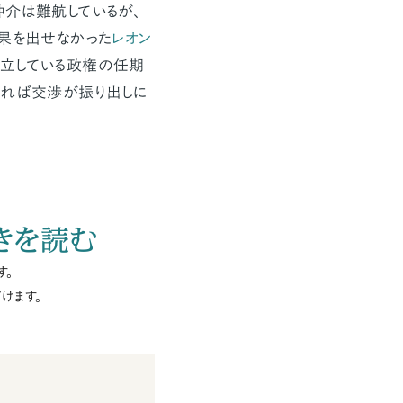
仲介は難航しているが、
成果を出せなかった
レオン
設立している政権の任期
ければ交渉が振り出しに
きを読む
す。
けます。