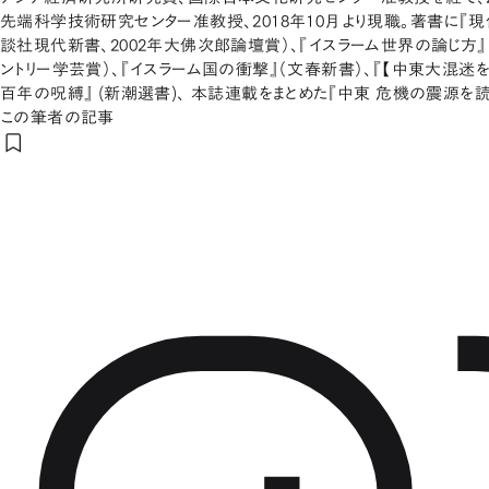
先端科学技術研究センター准教授、2018年10月より現職。著書に『
談社現代新書、2002年大佛次郎論壇賞）、『イスラーム世界の論じ方』
ントリー学芸賞）、『イスラーム国の衝撃』（文春新書）、『【中東大混迷を
百年の呪縛』 (新潮選書)、 本誌連載をまとめた『中東 危機の震源を読
この筆者の記事