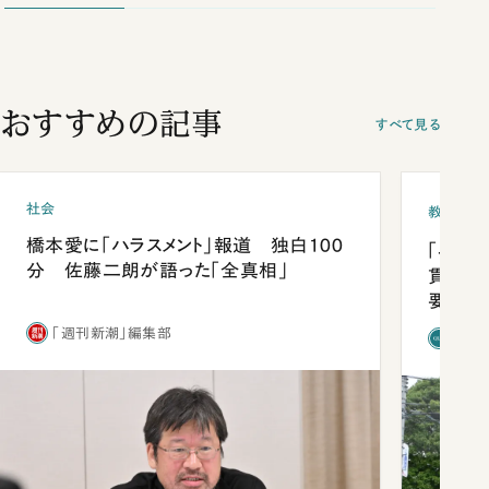
おすすめの記事
すべて見る
社会
教育
橋本愛に「ハラスメント」報道 独白100
「早実
分 佐藤二朗が語った「全真相」
貫校へ
要だっ
「週刊新潮」編集部
「新