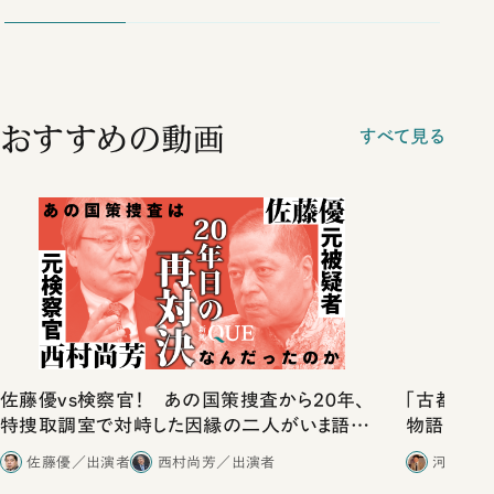
おすすめの動画
すべて見る
佐藤優vs検察官！ あの国策捜査から20年、
「古都」化
特捜取調室で対峙した因縁の二人がいま語り
物語」にリ
合ったこと
佐藤優／出演者
西村尚芳／出演者
河野有理