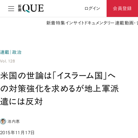
ログイン
会員登録
新着
特集
インサイト
ドキュメンタリー
連載
動画・
連載｜政治
Vol. 128
米国の世論は「イスラーム国」へ
の対策強化を求めるが地上軍派
遣には反対
池内恵
2015年11月17日