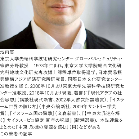
池内恵
東京大学先端科学技術研究センター グローバルセキュリティ・
宗教分野教授 1973年生まれ。東京大学大学院総合文化研
究科地域文化研究専攻博士課程単位取得退学。日本貿易振
興機構アジア経済研究所研究員、国際日本文化研究センター
准教授を経て、2008年10月より東京大学先端科学技術研究セ
ンター准教授、2018年10月より現職。著書に『現代アラブの社
会思想』（講談社現代新書、2002年大佛次郎論壇賞）、『イスラ
ーム世界の論じ方』（中央公論新社、2009年サントリー学芸
賞）、『イスラーム国の衝撃』（文春新書）、『【中東大混迷を解
く】 サイクス=ピコ協定 百年の呪縛』 (新潮選書)、 本誌連載を
まとめた『中東 危機の震源を読む』（同）などがある
この筆者の記事