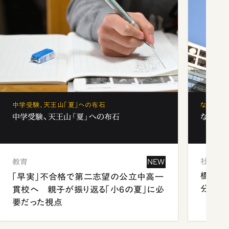
中学受験、天王山「夏」への布石
なぜ「フ
中学受験、天王山「夏」への布石
なぜ「フ
社会
教育
NEW
橋本愛
「早実」不合格で第二志望の公立中高一
分 佐
貫校へ 親子が振り返る「小6の夏」に必
要だった視点