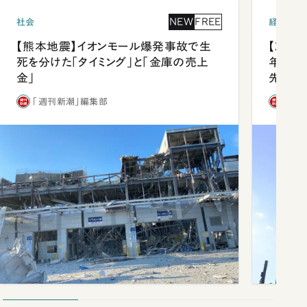
NEW
FREE
社会
経済・ビ
【熊本地震】イオンモール爆発事故で生
【就活
死を分けた「タイミング」と「金庫の売上
年会は
金」
先1位
「週刊新潮」編集部
「週