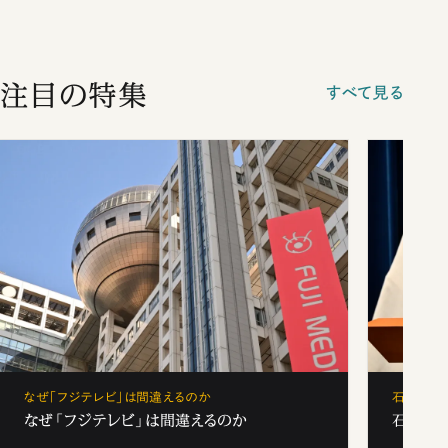
注目の特集
すべて見る
なぜ「フジテレビ」は間違えるのか
石破茂、
なぜ「フジテレビ」は間違えるのか
石破茂、