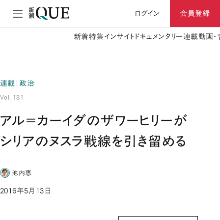
ログイン
会員登録
新着
特集
インサイト
ドキュメンタリー
連載
動画・
連載｜政治
Vol. 181
アル＝カーイダのザワーヒリーが
シリアのヌスラ戦線を引き留める
池内恵
2016年5月13日