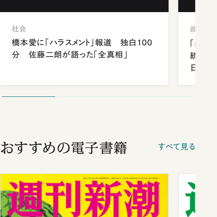
社会
政治
橋本愛に「ハラスメント」報道 独白100
「楽し
分 佐藤二朗が語った「全真相」
統領と
日米関
が明か
談まで
おすすめの電子書籍
すべて見る