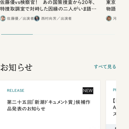
佐藤優vs検察官！ あの国策捜査から20年、
東京は都心
特捜取調室で対峙した因縁の二人がいま語り
物語」にリ
合ったこと
佐藤優／出演者
西村尚芳／出演者
河野有理
お知らせ
すべて見る
PRESEN
NEW
RELEASE
【「新潮
第二十五回「新潮ドキュメント賞」候補作
Anni
品発表のお知らせ
ズプレ