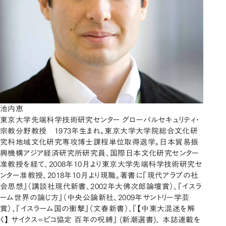
池内恵
東京大学先端科学技術研究センター グローバルセキュリティ・
宗教分野教授 1973年生まれ。東京大学大学院総合文化研
究科地域文化研究専攻博士課程単位取得退学。日本貿易振
興機構アジア経済研究所研究員、国際日本文化研究センター
准教授を経て、2008年10月より東京大学先端科学技術研究セ
ンター准教授、2018年10月より現職。著書に『現代アラブの社
会思想』（講談社現代新書、2002年大佛次郎論壇賞）、『イスラ
ーム世界の論じ方』（中央公論新社、2009年サントリー学芸
賞）、『イスラーム国の衝撃』（文春新書）、『【中東大混迷を解
く】 サイクス=ピコ協定 百年の呪縛』 (新潮選書)、 本誌連載を