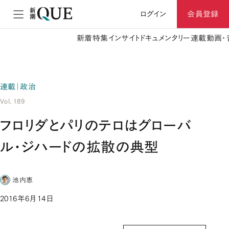
ログイン
会員登録
新着
特集
インサイト
ドキュメンタリー
連載
動画・
連載｜政治
Vol. 189
フロリダとパリのテロはグローバ
ル・ジハードの拡散の典型
池内恵
2016年6月14日