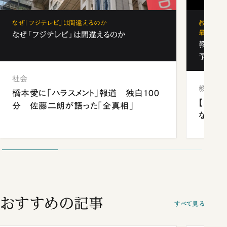
なぜ「フジテレビ」は間違えるのか
教育の地
最新勢力
なぜ「フジテレビ」は間違えるのか
教育の地
予備校
社会
教育
橋本愛に「ハラスメント」報道 独白100
【四国
分 佐藤二朗が語った「全真相」
ながら
おすすめの記事
すべて見る