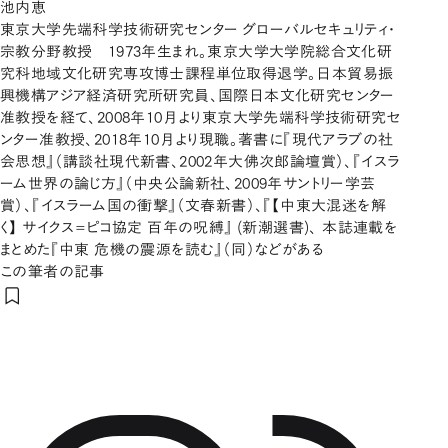
池内恵
東京大学先端科学技術研究センター グローバルセキュリティ・
宗教分野教授 1973年生まれ。東京大学大学院総合文化研
究科地域文化研究専攻博士課程単位取得退学。日本貿易振
興機構アジア経済研究所研究員、国際日本文化研究センター
准教授を経て、2008年10月より東京大学先端科学技術研究セ
ンター准教授、2018年10月より現職。著書に『現代アラブの社
会思想』（講談社現代新書、2002年大佛次郎論壇賞）、『イスラ
ーム世界の論じ方』（中央公論新社、2009年サントリー学芸
賞）、『イスラーム国の衝撃』（文春新書）、『【中東大混迷を解
く】 サイクス=ピコ協定 百年の呪縛』 (新潮選書)、 本誌連載を
まとめた『中東 危機の震源を読む』（同）などがある
この筆者の記事