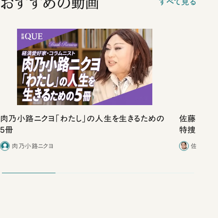
おすすめの動画
すべて見る
肉乃小路ニクヨ「わたし」の人生を生きるための
佐藤優vs
5冊
特捜取調
合ったこと
肉乃小路ニクヨ
佐藤優／