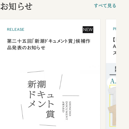
お知らせ
すべて見る
PRESEN
NEW
RELEASE
【「新潮
第二十五回「新潮ドキュメント賞」候補作
Anni
品発表のお知らせ
ズプレ