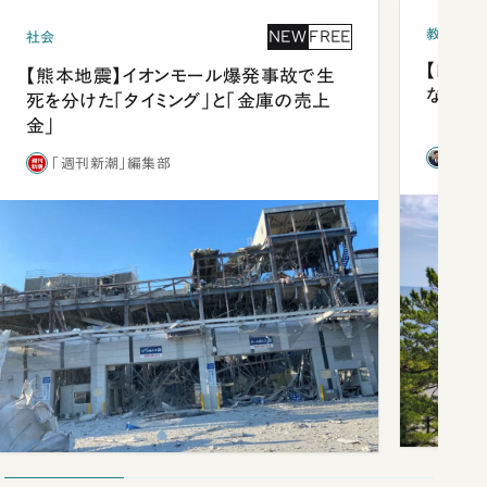
教育
NEW
FREE
社会
【四国
【熊本地震】イオンモール爆発事故で生
ながら
死を分けた「タイミング」と「金庫の売上
金」
西田
「週刊新潮」編集部