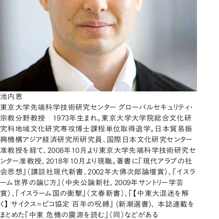
池内恵
東京大学先端科学技術研究センター グローバルセキュリティ・
宗教分野教授 1973年生まれ。東京大学大学院総合文化研
究科地域文化研究専攻博士課程単位取得退学。日本貿易振
興機構アジア経済研究所研究員、国際日本文化研究センター
准教授を経て、2008年10月より東京大学先端科学技術研究セ
ンター准教授、2018年10月より現職。著書に『現代アラブの社
会思想』（講談社現代新書、2002年大佛次郎論壇賞）、『イスラ
ーム世界の論じ方』（中央公論新社、2009年サントリー学芸
賞）、『イスラーム国の衝撃』（文春新書）、『【中東大混迷を解
く】 サイクス=ピコ協定 百年の呪縛』 (新潮選書)、 本誌連載を
まとめた『中東 危機の震源を読む』（同）などがある