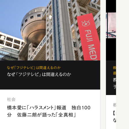
なぜ「フジテレビ」は間違えるのか
教育の地
最新勢力
なぜ「フジテレビ」は間違えるのか
教育の地
予備校
社会
教育
橋本愛に「ハラスメント」報道 独白100
【四国
分 佐藤二朗が語った「全真相」
ながら