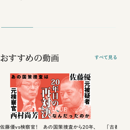
おすすめの動画
すべて見る
佐藤優vs検察官！ あの国策捜査から20年、
「古都」化