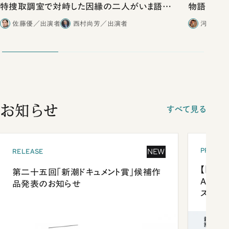
特捜取調室で対峙した因縁の二人がいま語り
物語」にリ
合ったこと
佐藤優／出演者
西村尚芳／出演者
河野有理
お知らせ
すべて見る
PRESEN
NEW
RELEASE
【「新潮
第二十五回「新潮ドキュメント賞」候補作
Anni
品発表のお知らせ
ズプレ