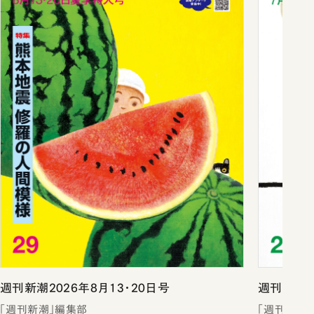
週刊新潮2026年8月13・20日号
週刊新潮2
「週刊新潮」編集部
「週刊新潮