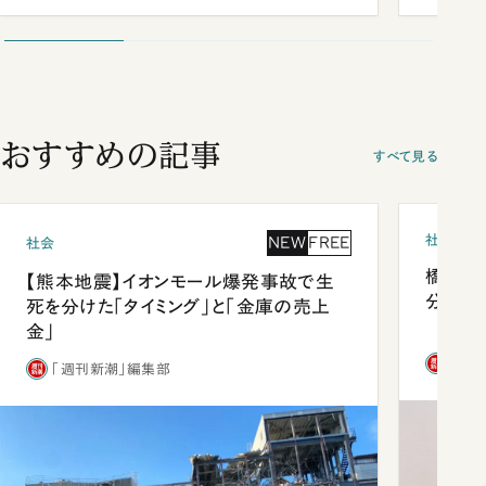
おすすめの記事
すべて見る
社会
NEW
FREE
社会
橋本愛
【熊本地震】イオンモール爆発事故で生
分 佐
死を分けた「タイミング」と「金庫の売上
金」
「週
「週刊新潮」編集部