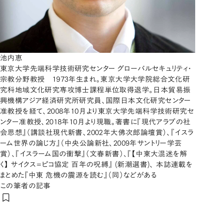
池内恵
東京大学先端科学技術研究センター グローバルセキュリティ・
宗教分野教授 1973年生まれ。東京大学大学院総合文化研
究科地域文化研究専攻博士課程単位取得退学。日本貿易振
興機構アジア経済研究所研究員、国際日本文化研究センター
准教授を経て、2008年10月より東京大学先端科学技術研究セ
ンター准教授、2018年10月より現職。著書に『現代アラブの社
会思想』（講談社現代新書、2002年大佛次郎論壇賞）、『イスラ
ーム世界の論じ方』（中央公論新社、2009年サントリー学芸
賞）、『イスラーム国の衝撃』（文春新書）、『【中東大混迷を解
く】 サイクス=ピコ協定 百年の呪縛』 (新潮選書)、 本誌連載を
まとめた『中東 危機の震源を読む』（同）などがある
この筆者の記事