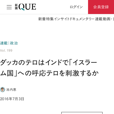
ログイン
会員登録
新着
特集
インサイト
ドキュメンタリー
連載
動画・
連載｜政治
Vol. 199
ダッカのテロはインドで「イスラー
ム国」への呼応テロを刺激するか
池内恵
2016年7月3日