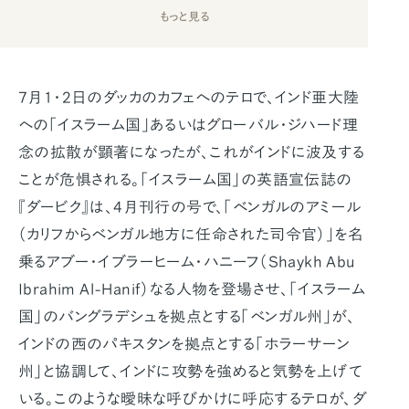
もっと見る
7月1・2日のダッカのカフェへのテロで、インド亜大陸
への「イスラーム国」あるいはグローバル・ジハード理
念の拡散が顕著になったが、これがインドに波及する
ことが危惧される。「イスラーム国」の英語宣伝誌の
『ダービク』は、4月刊行の号で、「ベンガルのアミール
（カリフからベンガル地方に任命された司令官）」を名
乗るアブー・イブラーヒーム・ハニーフ（Shaykh Abu
Ibrahim Al-Hanif）なる人物を登場させ、「イスラーム
国」のバングラデシュを拠点とする「ベンガル州」が、
インドの西のパキスタンを拠点とする「ホラーサーン
州」と協調して、インドに攻勢を強めると気勢を上げて
いる。このような曖昧な呼びかけに呼応するテロが、ダ