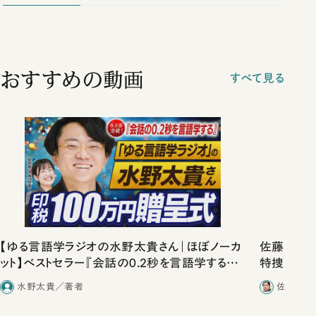
おすすめの動画
すべて見る
【ゆる言語学ラジオの水野太貴さん｜ほぼノーカ
佐藤優vs
ット】ベストセラー『会話の0.2秒を言語学する』
特捜取調
印税100万円贈呈式お送り！
合ったこと
水野太貴／著者
佐藤優／