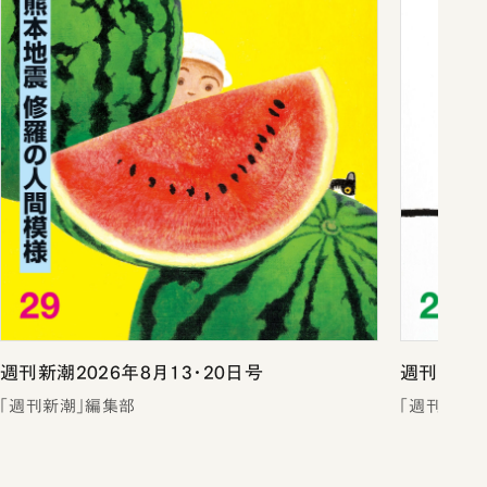
週刊新潮2026年8月13・20日号
週刊新潮2
「週刊新潮」編集部
「週刊新潮