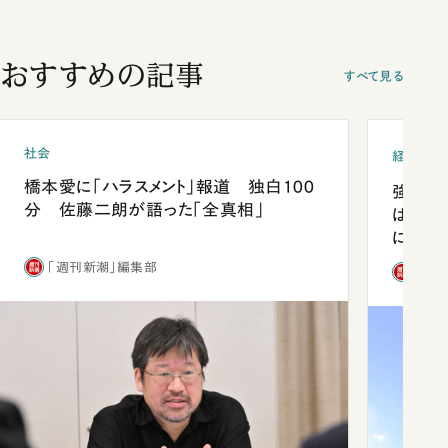
おすすめの記事
すべて見る
社会
経済・ビ
橋本愛に「ハラスメント」報道 独白100
強みは
分 佐藤二朗が語った「全真相」
は「東
になっ
「週刊新潮」編集部
「週