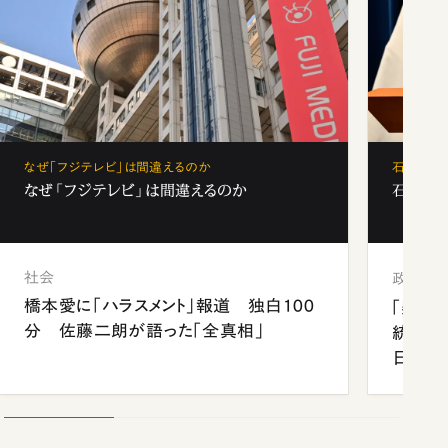
なぜ「フジテレビ」は間違えるのか
石破茂、
なぜ「フジテレビ」は間違えるのか
石破茂、
社会
政治
橋本愛に「ハラスメント」報道 独白100
「楽し
分 佐藤二朗が語った「全真相」
統領と
日米関
が明か
談まで