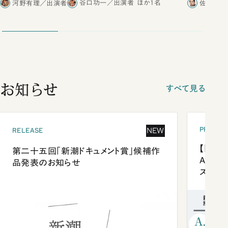
河野有理／出演者
谷口功一／出演者
ほか1名
佐藤優／
お知らせ
すべて見る
PRESEN
NEW
RELEASE
【「新潮
第二十五回「新潮ドキュメント賞」候補作
Anni
品発表のお知らせ
ズプレ