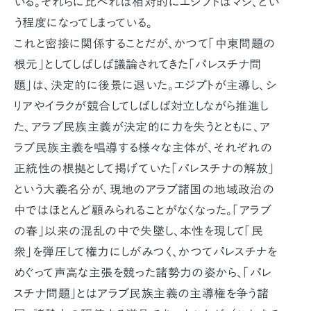
いる。それらに比べれば相対的にエジプトはマシ、とい
う程度になってしまっている。
これと密接に関係することだが、かつて「中東問題の
根元」としてしばしば議論されてきた「パレスチナ問
題」は、決定的に後景に退いた。エジプトが主導し、シ
リアやイラクが競合してしばしば対立しながら推進し
た、アラブ民族主義が決定的に力を失うとともに、ア
ラブ民族主義を唱導する様々な主体が、それぞれの
正統性の根拠として掲げていた「パレスチナの解放」
という大義名分が、現地のアラブ諸国の地域政治の
中ではほとんど顧みられることがなくなった。「アラブ
の春」以来の混乱の中で失墜し、本性を現して「民
衆」を弾圧して権力にしがみつく、かつてパレスチナを
めぐって声高な主張を競った諸勢力の姿から、「パレ
スチナ問題」とはアラブ民族主義の主導権を争う諸