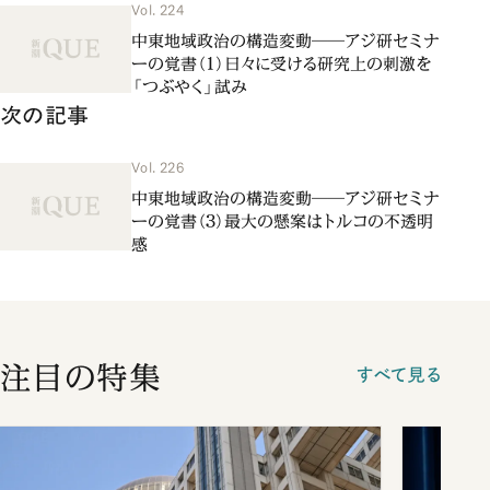
Vol. 224
中東地域政治の構造変動――アジ研セミナ
ーの覚書（１）日々に受ける研究上の刺激を
「つぶやく」試み
次の記事
Vol. 226
中東地域政治の構造変動――アジ研セミナ
ーの覚書（３）最大の懸案はトルコの不透明
感
注目の特集
すべて見る