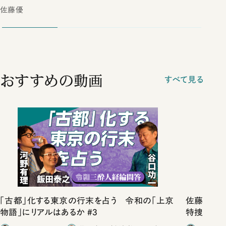
佐藤優
おすすめの動画
すべて見る
「古都」化する東京の行末を占う 令和の「上京
佐藤優vs
物語」にリアルはあるか #3
特捜取調
合ったこと