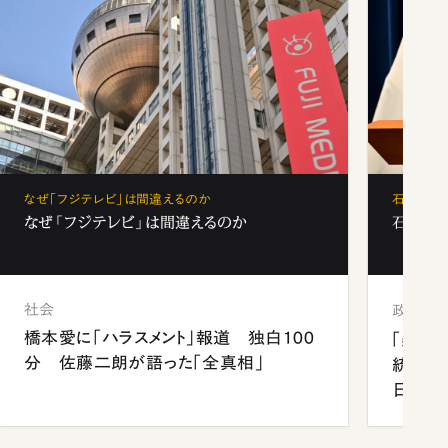
なぜ「フジテレビ」は間違えるのか
石破茂、
なぜ「フジテレビ」は間違えるのか
石破茂、
社会
政治
橋本愛に「ハラスメント」報道 独白100
「楽し
分 佐藤二朗が語った「全真相」
統領と
日米関
が明か
談まで