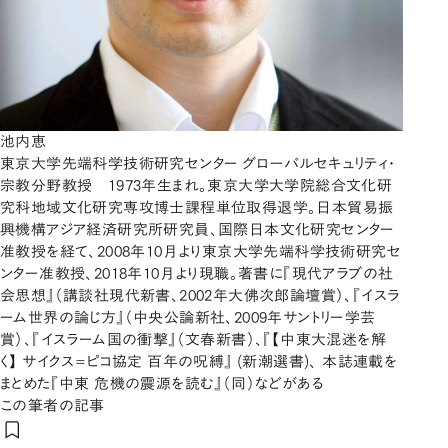
池内恵
東京大学先端科学技術研究センター グローバルセキュリティ・
宗教分野教授 1973年生まれ。東京大学大学院総合文化研
究科地域文化研究専攻博士課程単位取得退学。日本貿易振
興機構アジア経済研究所研究員、国際日本文化研究センター
准教授を経て、2008年10月より東京大学先端科学技術研究セ
ンター准教授、2018年10月より現職。著書に『現代アラブの社
会思想』（講談社現代新書、2002年大佛次郎論壇賞）、『イスラ
ーム世界の論じ方』（中央公論新社、2009年サントリー学芸
賞）、『イスラーム国の衝撃』（文春新書）、『【中東大混迷を解
く】 サイクス=ピコ協定 百年の呪縛』 (新潮選書)、 本誌連載を
まとめた『中東 危機の震源を読む』（同）などがある
この筆者の記事