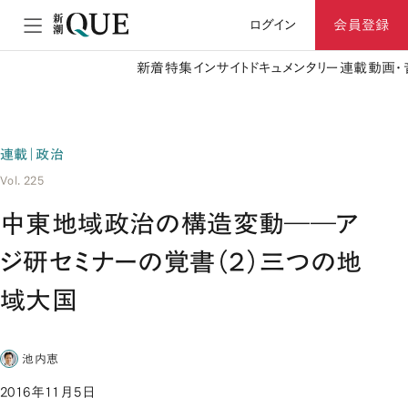
ログイン
会員登録
新着
特集
インサイト
ドキュメンタリー
連載
動画・
連載｜政治
Vol. 225
中東地域政治の構造変動――ア
ジ研セミナーの覚書（２）三つの地
域大国
池内恵
2016年11月5日