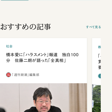
おすすめの記事
すべて見る
社会
教育
橋本愛に「ハラスメント」報道 独白100
「早実
分 佐藤二朗が語った「全真相」
貫校へ
要だっ
「週刊新潮」編集部
「新