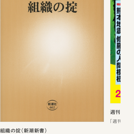
週刊新潮2
「週刊新潮
組織の掟（新潮新書）