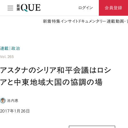
ログイン
会員登録
新着
特集
インサイト
ドキュメンタリー
連載
動画・
連載｜政治
Vol. 265
アスタナのシリア和平会議はロシ
アと中東地域大国の協調の場
池内恵
2017年1月26日