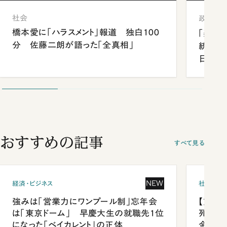
社会
政治
橋本愛に「ハラスメント」報道 独白100
「楽し
分 佐藤二朗が語った「全真相」
統領と
日米関
が明か
談まで
おすすめの記事
すべて見る
NEW
経済・ビジネス
社会
強みは「営業力にワンプール制」忘年会
【熊本
は「東京ドーム」 早慶大生の就職先1位
死を分
になった「ベイカレント」の正体
金」