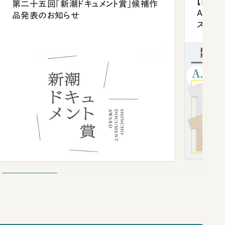
【「新潮
第二十五回「新潮ドキュメント賞」候補作
Anni
品発表のお知らせ
ズプレ