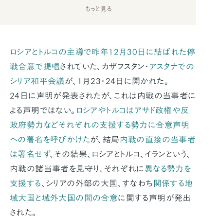
もっと見る
ロシアとトルコの主導で昨年12月30日に結ばれた停
戦合意で提唱
されていた、カザフスタン・
アスタナでの
シリア和平会議
が、1月23・24日に開かれた。
24日に声明が発表されたが、これは内戦の当事者に
よる声明ではない。
ロシアやトルコはアサド政権や反
政府勢力などそれぞれの支援する勢力に合意声明
への署名を呼びかけた
が、結局
内戦の直接の当事者
は署名せず
、その結果、ロシアとトルコ、イランという、
内戦の諸当事者を見守り、それぞれに
異なる勢力を
支援する
、シリアの外部の大国、すなわち
関係する地
域大国と域外大国の間の合意
に関する声明が発出
された。