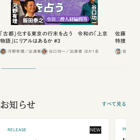
「古都」化する東京の行末を占う 令和の「上京
佐藤優vs
物語」にリアルはあるか #3
特捜取調
合ったこと
河野有理／出演者
谷口功一／出演者
ほか1名
佐藤優／
お知らせ
すべて見る
PRESEN
NEW
RELEASE