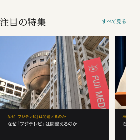
注目の特集
すべて見る
なぜ「フジテレビ」は間違えるのか
石破茂、
なぜ「フジテレビ」は間違えるのか
石破茂、