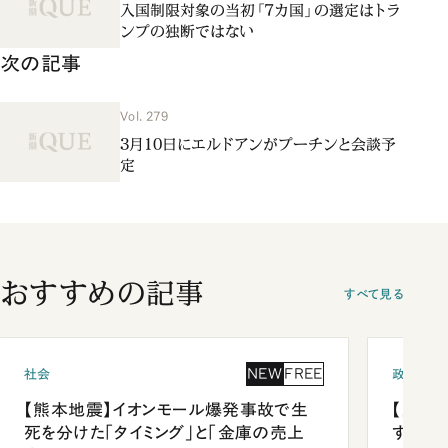
入国制限対象の当初「７カ国」の選定はトラ
ンプの独断ではない
次の記事
Vol. 279
3月10日にエルドアンがプーチンと会談予
定
おすすめの記事
すべて見る
NEW
FREE
社会
政治
【熊本地震】イオンモール爆発事故で生
【内閣
死を分けた「タイミング」と「金庫の売上
する人