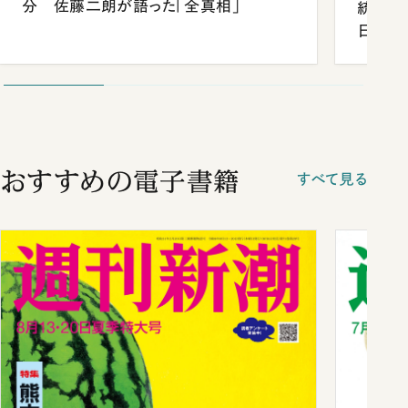
分 佐藤二朗が語った「全真相」
統領と
日米関
が明か
談まで
おすすめの電子書籍
すべて見る