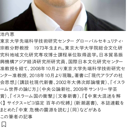
池内恵
東京大学先端科学技術研究センター グローバルセキュリティ・
宗教分野教授 1973年生まれ。東京大学大学院総合文化研
究科地域文化研究専攻博士課程単位取得退学。日本貿易振
興機構アジア経済研究所研究員、国際日本文化研究センター
准教授を経て、2008年10月より東京大学先端科学技術研究セ
ンター准教授、2018年10月より現職。著書に『現代アラブの社
会思想』（講談社現代新書、2002年大佛次郎論壇賞）、『イスラ
ーム世界の論じ方』（中央公論新社、2009年サントリー学芸
賞）、『イスラーム国の衝撃』（文春新書）、『【中東大混迷を解
く】 サイクス=ピコ協定 百年の呪縛』 (新潮選書)、 本誌連載を
まとめた『中東 危機の震源を読む』（同）などがある
この筆者の記事