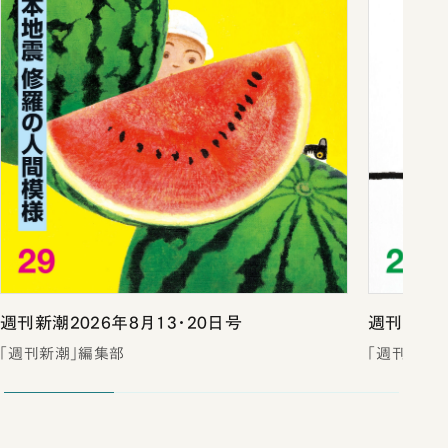
週刊新潮2026年8月13・20日号
週刊新潮2
「週刊新潮」編集部
「週刊新潮