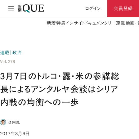
ログイン
会員登録
新着
特集
インサイト
ドキュメンタリー
連載
動画・
連載｜政治
Vol. 278
3月7日のトルコ・露・米の参謀総
長によるアンタルヤ会談はシリア
内戦の均衡への一歩
池内恵
2017年3月9日