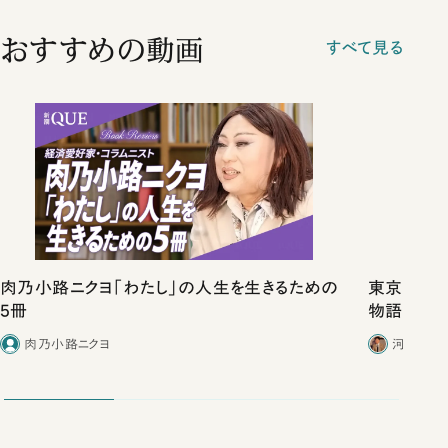
おすすめの動画
すべて見る
肉乃小路ニクヨ「わたし」の人生を生きるための
東京は都心
5冊
物語」にリ
肉乃小路ニクヨ
河野有理