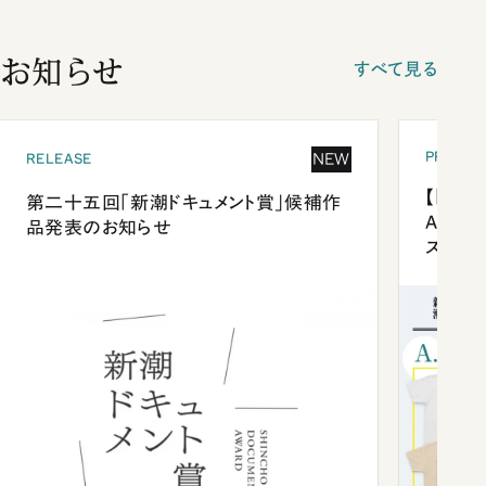
お知らせ
すべて見る
PRESEN
NEW
RELEASE
【「新潮
第二十五回「新潮ドキュメント賞」候補作
Anni
品発表のお知らせ
ズプレ