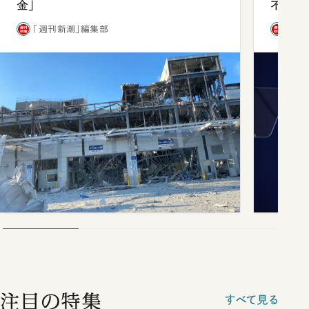
金」
不仲説
「週刊新潮」編集部
「週
注目の特集
すべて見る