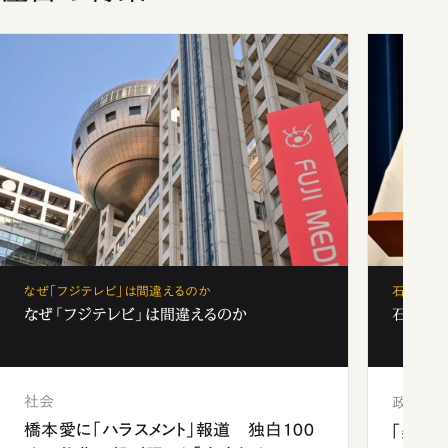
なぜ「フジテレビ」は間違えるのか
石破茂、
なぜ「フジテレビ」は間違えるのか
石破茂、
社会
政治
橋本愛に「ハラスメント」報道 独白100
「楽し