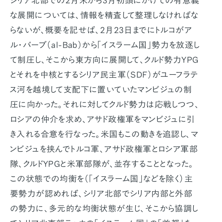
シリア北部での2月末から3月初頭にかけての有意義
な展開については、情報を精査して整理しなければな
らないが、概要を記せば、2月23日までにトルコがア
ル・バーブ（al-Bab）から「イスラーム国」勢力を放逐し
て制圧し、そこから東方向に展開して、クルド勢力YPG
とそれを中核とするシリア民主軍（SDF）がユーフラテ
ス河を越境して支配下に置いていたマンビジュの制
圧に向かった。それに対してクルド勢力は応戦しつつ、
ロシアの仲介を求め、アサド政権軍をマンビジュに引
き入れる合意を行なった。米国もこの動きを追認し、マ
ンビジュを挟んでトルコ軍、アサド政権軍とロシア軍部
隊、クルドYPGと米軍部隊が、並存することとなった。
この状態での均衡を（「イスラーム国」などを除く）主
要勢力が認めれば、シリア北部でシリア内部と外部
の勢力に、多元的な均衡状態が生じ、そこから協調し