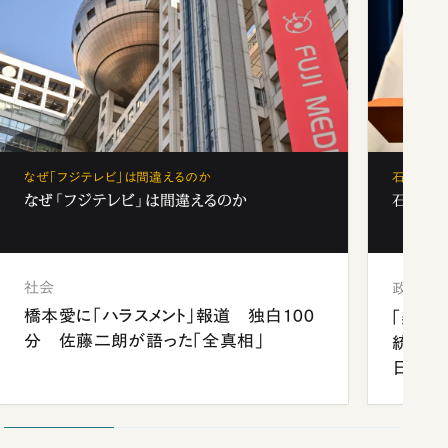
なぜ「フジテレビ」は間違えるのか
石破茂、
なぜ「フジテレビ」は間違えるのか
石破茂、
社会
政治
橋本愛に「ハラスメント」報道 独白100
「楽し
分 佐藤二朗が語った「全真相」
統領と
日米関
が明か
談まで