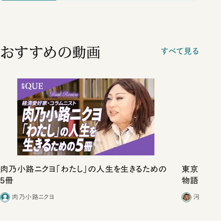
おすすめの動画
すべて見る
肉乃小路ニクヨ「わたし」の人生を生きるための
東京は都心
5冊
物語」にリ
肉乃小路ニクヨ
河野有理