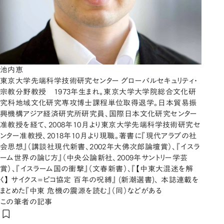
池内恵
東京大学先端科学技術研究センター グローバルセキュリティ・
宗教分野教授 1973年生まれ。東京大学大学院総合文化研
究科地域文化研究専攻博士課程単位取得退学。日本貿易振
興機構アジア経済研究所研究員、国際日本文化研究センター
准教授を経て、2008年10月より東京大学先端科学技術研究セ
ンター准教授、2018年10月より現職。著書に『現代アラブの社
会思想』（講談社現代新書、2002年大佛次郎論壇賞）、『イスラ
ーム世界の論じ方』（中央公論新社、2009年サントリー学芸
賞）、『イスラーム国の衝撃』（文春新書）、『【中東大混迷を解
く】 サイクス=ピコ協定 百年の呪縛』 (新潮選書)、 本誌連載を
まとめた『中東 危機の震源を読む』（同）などがある
この筆者の記事