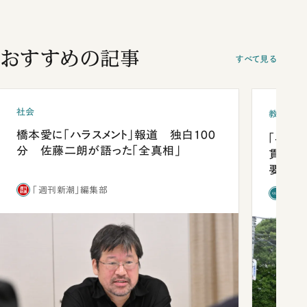
おすすめの記事
すべて見る
社会
教育
橋本愛に「ハラスメント」報道 独白100
「早実
分 佐藤二朗が語った「全真相」
貫校へ
要だっ
「週刊新潮」編集部
「新