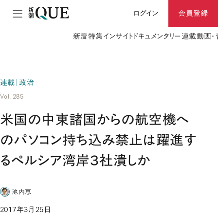
ログイン
会員登録
新着
特集
インサイト
ドキュメンタリー
連載
動画・
連載｜政治
Vol. 285
米国の中東諸国からの航空機へ
のパソコン持ち込み禁止は躍進す
るペルシア湾岸３社潰しか
池内恵
2017年3月25日