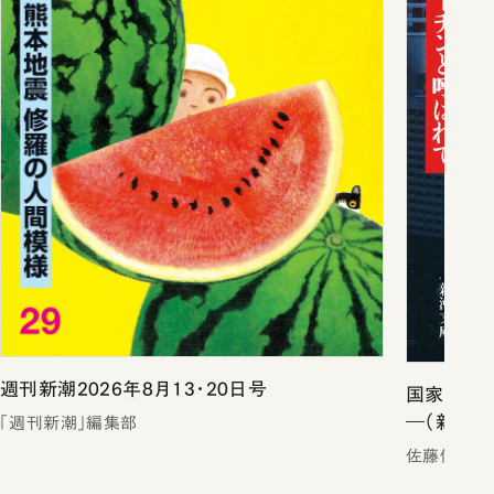
週刊新潮2026年8月13・20日号
国家の罠
―（新潮文
「週刊新潮」編集部
佐藤優