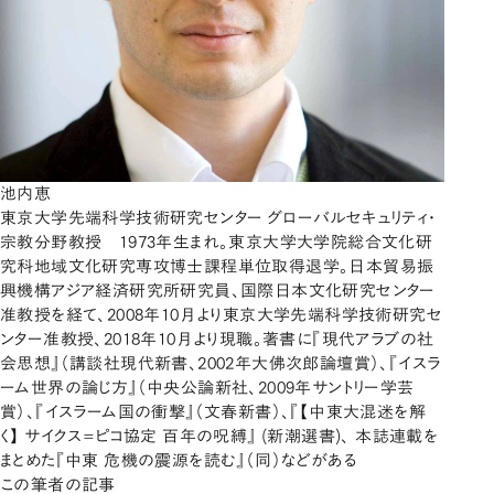
池内恵
東京大学先端科学技術研究センター グローバルセキュリティ・
宗教分野教授 1973年生まれ。東京大学大学院総合文化研
究科地域文化研究専攻博士課程単位取得退学。日本貿易振
興機構アジア経済研究所研究員、国際日本文化研究センター
准教授を経て、2008年10月より東京大学先端科学技術研究セ
ンター准教授、2018年10月より現職。著書に『現代アラブの社
会思想』（講談社現代新書、2002年大佛次郎論壇賞）、『イスラ
ーム世界の論じ方』（中央公論新社、2009年サントリー学芸
賞）、『イスラーム国の衝撃』（文春新書）、『【中東大混迷を解
く】 サイクス=ピコ協定 百年の呪縛』 (新潮選書)、 本誌連載を
まとめた『中東 危機の震源を読む』（同）などがある
この筆者の記事