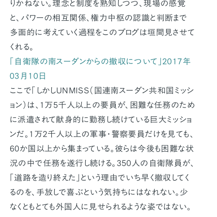
りかねない。理念と制度を熟知しつつ、現場の感覚
と、パワーの相互関係、権力中枢の認識と判断まで
多面的に考えていく過程をこのブログは垣間見させて
くれる。
「自衛隊の南スーダンからの撤収について」2017年
03月10日
ここで「しかしUNMISS（国連南スーダン共和国ミッシ
ョン）は、1万5千人以上の要員が、困難な任務のため
に派遣されて献身的に勤務し続けている巨大ミッショ
ンだ。1万2千人以上の軍事・警察要員だけを見ても、
60か国以上から集まっている。彼らは今後も困難な状
況の中で任務を遂行し続ける。350人の自衛隊員が、
「道路を造り終えた」という理由でいち早く撤収してく
るのを、手放しで喜ぶという気持ちにはなれない。少
なくともとても外国人に見せられるような姿ではない。