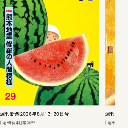
週刊新潮2026年8月13・20日号
週刊新潮2
「週刊新潮」編集部
「週刊新潮