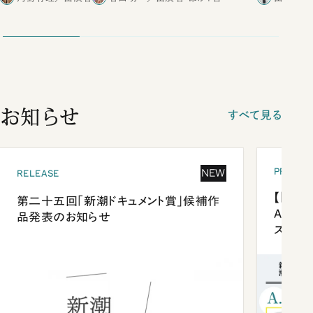
お知らせ
すべて見る
PRESEN
NEW
RELEASE
【「新潮
第二十五回「新潮ドキュメント賞」候補作
Anni
品発表のお知らせ
ズプレ