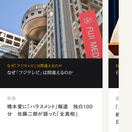
なぜ「フジテレビ」は間違えるのか
石破茂、
なぜ「フジテレビ」は間違えるのか
石破茂、
社会
政治
橋本愛に「ハラスメント」報道 独白100
「楽し
分 佐藤二朗が語った「全真相」
統領と
日米関
が明か