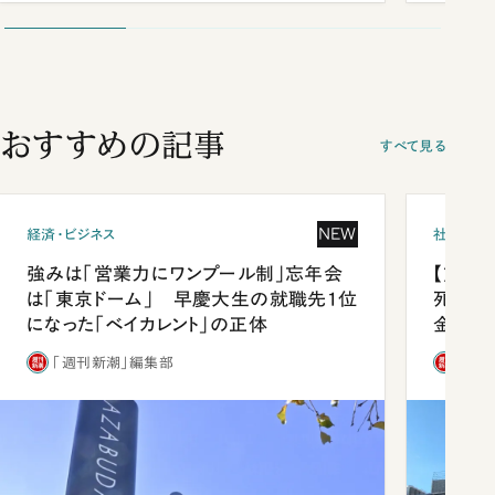
談まで
おすすめの記事
すべて見る
NEW
経済・ビジネス
社会
強みは「営業力にワンプール制」忘年会
【熊本
は「東京ドーム」 早慶大生の就職先1位
死を分
になった「ベイカレント」の正体
金」
「週刊新潮」編集部
「週