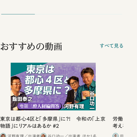
おすすめの動画
すべて見る
東京は都心４区と「多摩県」に?! 令和の「上京
労働は希少
物語」にリアルはあるか #2
考える
河野有理／出演者
谷口功一／出演者
ほか1名
田内学／