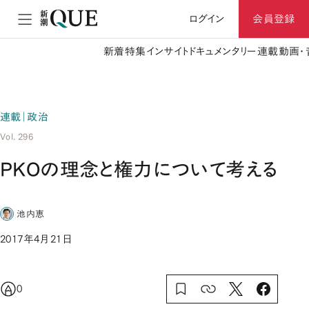
ログイン
会員登録
新着
特集
インサイト
ドキュメンタリー
連載
動画・
連載｜政治
Vol. 296
PKOの理念と権力について考える
池内恵
2017年4月21日
0