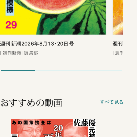
週刊新潮2026年8月13・20日号
週刊新潮2
「週刊新潮」編集部
「週刊新潮
おすすめの動画
すべて見る