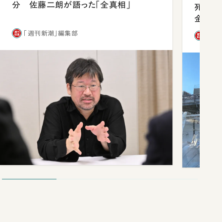
分 佐藤二朗が語った「全真相」
死を分
金」
「週刊新潮」編集部
「週