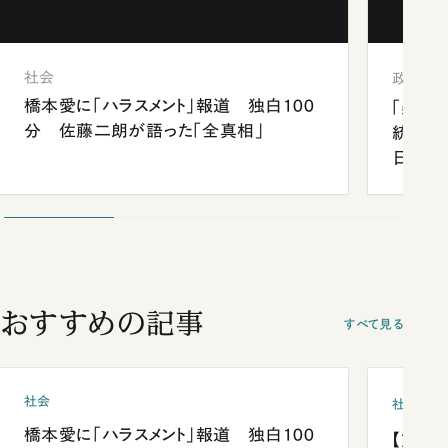
社会
政治
橋本愛に「ハラスメント」報道 独白100
「楽し
分 佐藤二朗が語った「全真相」
統領と
日米関
が明か
談まで
おすすめの記事
すべて見る
社会
社会
橋本愛に「ハラスメント」報道 独白100
【熊本