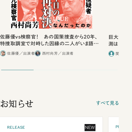
佐藤優vs検察官！ あの国策捜査から20年、
巨大地震
特捜取調室で対峙した因縁の二人がいま語り
測は可能
合ったこと
｜井出哲
佐藤優／出演者
西村尚芳／出演者
関瑶子／
（3）
お知らせ
すべて見る
PRESEN
NEW
RELEASE