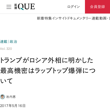
ログイン
会員登録
新着
特集
インサイト
ドキュメンタリー
連載
動画・
連載｜政治
Vol. 320
トランプがロシア外相に明かした
最高機密はラップトップ爆弾につ
いて
池内恵
2017年5月16日