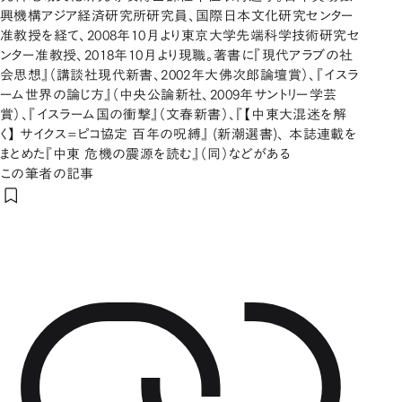
興機構アジア経済研究所研究員、国際日本文化研究センター
准教授を経て、2008年10月より東京大学先端科学技術研究セ
ンター准教授、2018年10月より現職。著書に『現代アラブの社
会思想』（講談社現代新書、2002年大佛次郎論壇賞）、『イスラ
ーム世界の論じ方』（中央公論新社、2009年サントリー学芸
賞）、『イスラーム国の衝撃』（文春新書）、『【中東大混迷を解
く】 サイクス=ピコ協定 百年の呪縛』 (新潮選書)、 本誌連載を
まとめた『中東 危機の震源を読む』（同）などがある
この筆者の記事