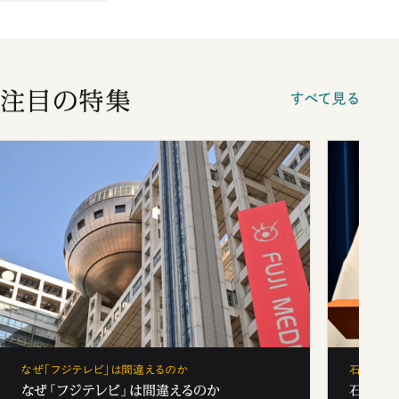
注目の特集
すべて見る
なぜ「フジテレビ」は間違えるのか
石破茂、
なぜ「フジテレビ」は間違えるのか
石破茂、