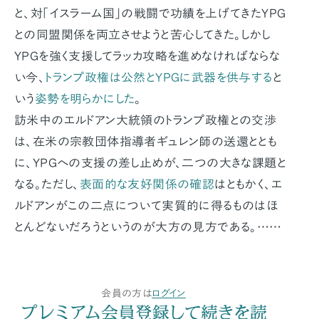
と、対「イスラーム国」の戦闘で功績を上げてきたYPG
との同盟関係を両立させようと苦心してきた。しかし
YPGを強く支援してラッカ攻略を進めなければならな
い今、
トランプ政権は公然とYPGに武器を供与する
と
いう
姿勢を明らかにした
。
訪米中のエルドアン大統領のトランプ政権との交渉
は、在米の宗教団体指導者ギュレン師の送還ととも
に、YPGへの支援の差し止めが、二つの大きな課題と
なる。ただし、
表面的な友好関係の確認
はともかく、エ
ルドアンがこの二点について実質的に得るものはほ
とんどないだろうというのが大方の見方である。……
会員の方は
ログイン
プレミアム会員登録して続きを読