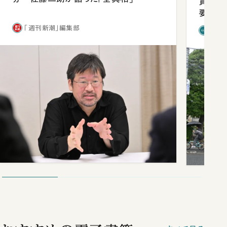
貫校へ
要だっ
「週刊新潮」編集部
「新