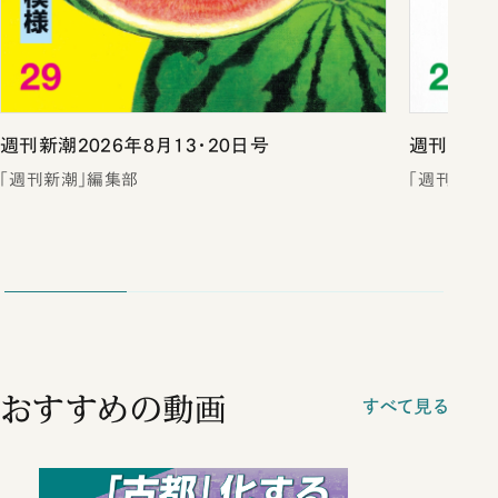
週刊新潮2026年8月13・20日号
週刊新潮2
「週刊新潮」編集部
「週刊新潮
おすすめの動画
すべて見る