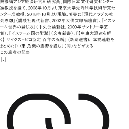
興機構アジア経済研究所研究員、国際日本文化研究センター
准教授を経て、2008年10月より東京大学先端科学技術研究セ
ンター准教授、2018年10月より現職。著書に『現代アラブの社
会思想』（講談社現代新書、2002年大佛次郎論壇賞）、『イスラ
ーム世界の論じ方』（中央公論新社、2009年サントリー学芸
賞）、『イスラーム国の衝撃』（文春新書）、『【中東大混迷を解
く】 サイクス=ピコ協定 百年の呪縛』 (新潮選書)、 本誌連載を
まとめた『中東 危機の震源を読む』（同）などがある
この筆者の記事