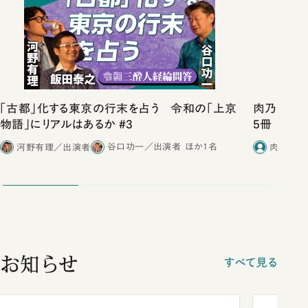
「古都」化する東京の行末を占う 令和の「上京
肉乃小路ニ
物語」にリアルはあるか #3
5冊
河野有理／出演者
谷口功一／出演者
ほか1名
肉乃小路
お知らせ
すべて見る