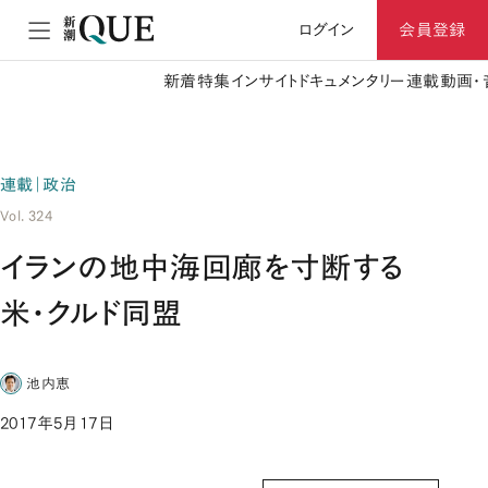
ログイン
会員登録
新着
特集
インサイト
ドキュメンタリー
連載
動画・
連載｜政治
Vol. 324
イランの地中海回廊を寸断する
米・クルド同盟
池内恵
2017年5月17日