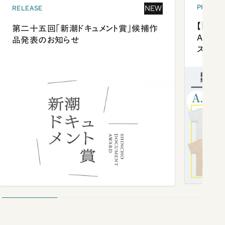
PRESEN
NEW
RELEASE
【「新潮
第二十五回「新潮ドキュメント賞」候補作
Anni
品発表のお知らせ
ズプレ