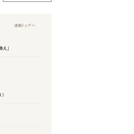
連載トップへ
換え」
1）