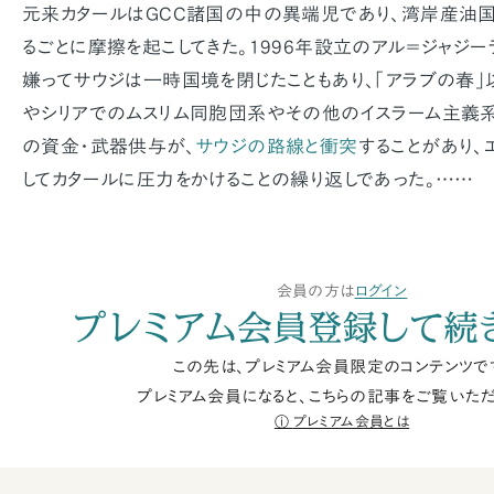
元来カタールはGCC諸国の中の異端児であり、湾岸産油
るごとに摩擦を起こしてきた。1996年設立のアル＝ジャジ
嫌ってサウジは一時国境を閉じたこともあり、「アラブの春」
やシリアでのムスリム同胞団系やその他のイスラーム主義
の資金・武器供与が、
サウジの路線と衝突
することがあり、
してカタールに圧力をかけることの繰り返しであった。……
会員の方は
ログイン
プレミアム会員登録して続
この先は、プレミアム会員限定のコンテンツで
プレミアム会員になると、こちらの記事をご覧いただ
プレミアム会員とは