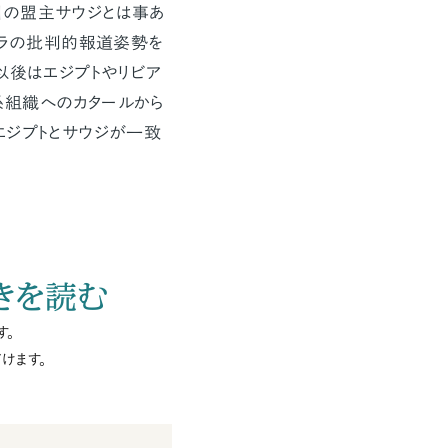
国の盟主サウジとは事あ
ーラの批判的報道姿勢を
以後はエジプトやリビア
系組織へのカタールから
エジプトとサウジが一致
きを読む
す。
けます。