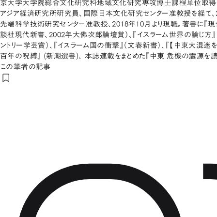
京大学大学院総合文化研究科地域文化研究専攻博士課程単位取得
アジア経済研究所研究員、国際日本文化研究センター准教授を経て、2
先端科学技術研究センター准教授、2018年10月より現職。著書に『
談社現代新書、2002年大佛次郎論壇賞）、『イスラーム世界の論じ方』
ントリー学芸賞）、『イスラーム国の衝撃』（文春新書）、『【中東大混迷を
百年の呪縛』 (新潮選書)、 本誌連載をまとめた『中東 危機の震源を読
この筆者の記事