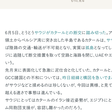
もっと見る
6月5日、とうとう
サウジがカタールとの断交
に
踏み切った
。
領土からペルシア湾に突き出した半島であるカタールは、
サ
ば陸路の交通・輸送が不可能となり、実質は
孤島
となって
ジに追随して断交措置を取って空路と海路を閉じ、UAEや
いう。
先月末に表面化して急激に泥仕合と化していた、カタールと
GCC諸国との不和については、
昨日経緯と構図を急いでま
がサウジなどと揉めるのは珍しくないが、今回は異様、と見
超える速さで事態は進んでいる。
サウジにとってはカタールのイラン接近姿勢が、エジプトにと
ム同胞団支援が、容認し難かったのだろう。