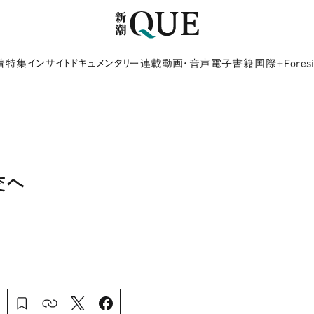
着
特集
インサイト
ドキュメンタリー
連載
動画・音声
電子書籍
国際+Foresi
交へ