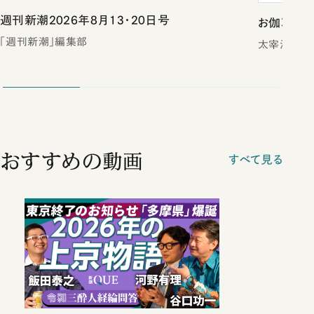
週刊新潮2026年8月13・20日号
お伽草紙（
「週刊新潮」編集部
太宰治
おすすめの動画
すべて見る