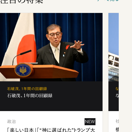
石破茂、1年間の回顧録
なぜ「フ
石破茂、1年間の回顧録
なぜ「フ
社会
政治
NEW
橋本愛
「楽しい日本」「“神に選ばれた”トランプ大