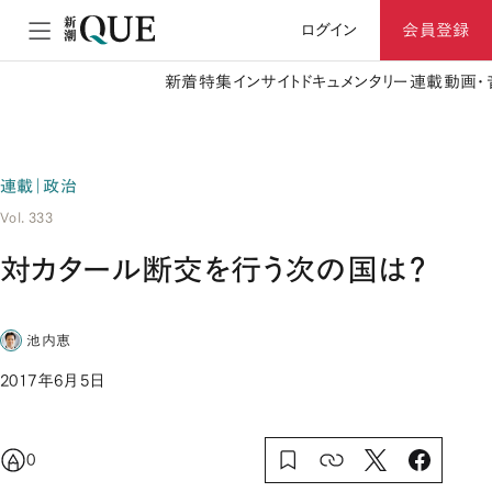
ログイン
会員登録
新着
特集
インサイト
ドキュメンタリー
連載
動画・
連載｜政治
Vol. 333
対カタール断交を行う次の国は？
池内恵
2017年6月5日
0