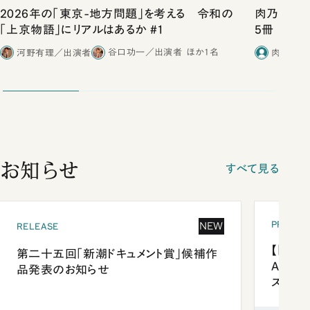
2026年の「東京-地方問題」を考える 令和の
肉乃小路ニ
「上京物語」にリアルはあるか #1
5冊
河野有理／出演者
谷口功一／出演者
ほか1名
肉乃小路
お知らせ
すべて見る
PRESEN
NEW
RELEASE
【「新潮
第二十五回「新潮ドキュメント賞」候補作
Anni
品発表のお知らせ
ズプレ