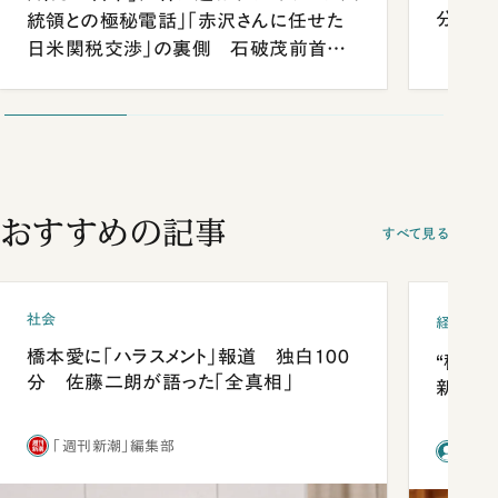
分 佐
統領との極秘電話」「赤沢さんに任せた
日米関税交渉」の裏側 石破茂前首相
が明かす施政方針演説から日米首脳会
談まで
おすすめの記事
すべて見る
社会
経済・ビ
橋本愛に「ハラスメント」報道 独白100
“稼ぎ
分 佐藤二朗が語った「全真相」
新社長
「週刊新潮」編集部
前田