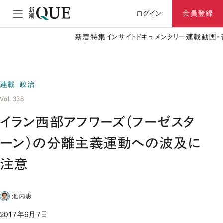
ログイン
会員登録
新着
特集
インサイト
ドキュメンタリー
連載
動画・
連載｜政治
Vol. 338
イラン西部アフワーズ（フーゼスタ
ーン）の分離主義運動への波及に
注意
池内恵
2017年6月7日