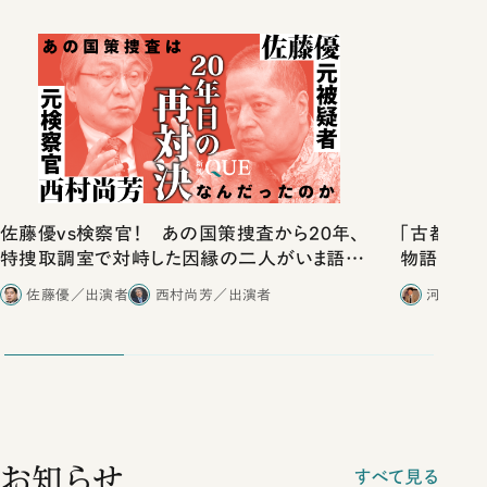
佐藤優vs検察官！ あの国策捜査から20年、
「古都」化
特捜取調室で対峙した因縁の二人がいま語り
物語」にリ
合ったこと
佐藤優／出演者
西村尚芳／出演者
河野有理
お知らせ
すべて見る