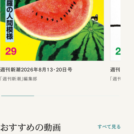
週刊新潮2026年8月13・20日号
週刊新潮2
「週刊新潮」編集部
「週刊新潮
おすすめの動画
すべて見る