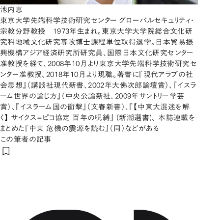
池内恵
東京大学先端科学技術研究センター グローバルセキュリティ・
宗教分野教授 1973年生まれ。東京大学大学院総合文化研
究科地域文化研究専攻博士課程単位取得退学。日本貿易振
興機構アジア経済研究所研究員、国際日本文化研究センター
准教授を経て、2008年10月より東京大学先端科学技術研究セ
ンター准教授、2018年10月より現職。著書に『現代アラブの社
会思想』（講談社現代新書、2002年大佛次郎論壇賞）、『イスラ
ーム世界の論じ方』（中央公論新社、2009年サントリー学芸
賞）、『イスラーム国の衝撃』（文春新書）、『【中東大混迷を解
く】 サイクス=ピコ協定 百年の呪縛』 (新潮選書)、 本誌連載を
まとめた『中東 危機の震源を読む』（同）などがある
この筆者の記事