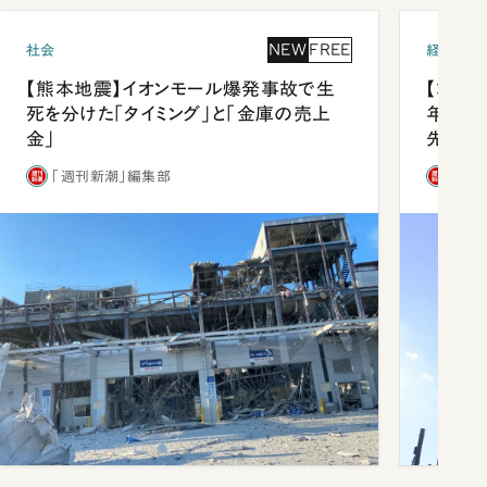
NEW
FREE
社会
経済・ビ
【熊本地震】イオンモール爆発事故で生
【コン
死を分けた「タイミング」と「金庫の売上
年会は
金」
先1位
「週刊新潮」編集部
「週