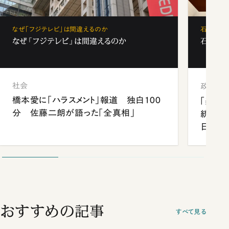
なぜ「フジテレビ」は間違えるのか
石破茂、
なぜ「フジテレビ」は間違えるのか
石破茂、
社会
政治
橋本愛に「ハラスメント」報道 独白100
「楽し
分 佐藤二朗が語った「全真相」
統領と
日米関
が明か
談まで
おすすめの記事
すべて見る