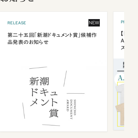
PRESEN
NEW
RELEASE
【「新潮
第二十五回「新潮ドキュメント賞」候補作
Anni
品発表のお知らせ
ズプレ