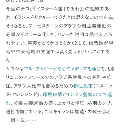
援しているとされる。
今回のテロが「イスラーム国」であれ別の組織であ
れ、イラン人をリクルートできたとは思えないのである。
そうなると、フーゼスターンのアラブ分離主義運動の
分派がイスラーム化した、といった説明は受け入れら
れやすい。事実かどうかはともかくとして、信憑性が現
地や中東地域の文脈では高く見えるということであ
る。
サウジは
アル・アラビーヤなどのメディアを通じ
て、しき
りにこのアフワーズでのアラブ系住民への差別や抑
圧、アラブ人比率を低めるための
移住政策
（エスニッ
ク・クレンジング）、
環境破壊
と
インフラ整備の立ち遅
れ
、分離主義運動の盛り上がりと弾圧・処刑の非人
道性を論じている。これをイランは捏造・内政干渉と
一蹴する。……