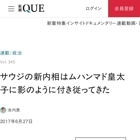
ログイン
会員登録
新着
特集
インサイト
ドキュメンタリー
連載
動画・
連載｜政治
Vol. 345
サウジの新内相はムハンマド皇太
子に影のように付き従ってきた
池内恵
2017年6月27日