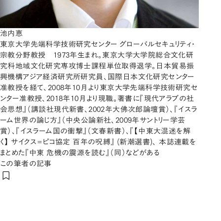
池内恵
東京大学先端科学技術研究センター グローバルセキュリティ・
宗教分野教授 1973年生まれ。東京大学大学院総合文化研
究科地域文化研究専攻博士課程単位取得退学。日本貿易振
興機構アジア経済研究所研究員、国際日本文化研究センター
准教授を経て、2008年10月より東京大学先端科学技術研究セ
ンター准教授、2018年10月より現職。著書に『現代アラブの社
会思想』（講談社現代新書、2002年大佛次郎論壇賞）、『イスラ
ーム世界の論じ方』（中央公論新社、2009年サントリー学芸
賞）、『イスラーム国の衝撃』（文春新書）、『【中東大混迷を解
く】 サイクス=ピコ協定 百年の呪縛』 (新潮選書)、 本誌連載を
まとめた『中東 危機の震源を読む』（同）などがある
この筆者の記事