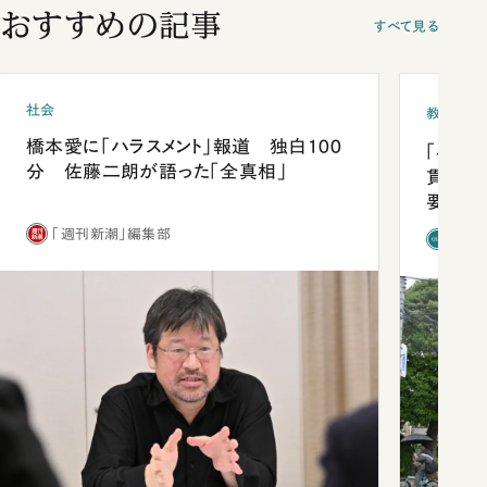
おすすめの記事
すべて見る
社会
教育
橋本愛に「ハラスメント」報道 独白100
「早実
分 佐藤二朗が語った「全真相」
貫校へ
要だっ
「週刊新潮」編集部
「新