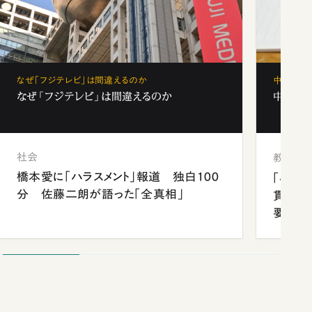
なぜ「フジテレビ」は間違えるのか
中学受験
なぜ「フジテレビ」は間違えるのか
中学受験
社会
教育
橋本愛に「ハラスメント」報道 独白100
「早実
分 佐藤二朗が語った「全真相」
貫校へ
要だっ