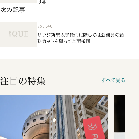
ける
次の記事
Vol. 346
サウジ新皇太子任命に際しては公務員の給
料カットを遡って全面撤回
注目の特集
すべて見る