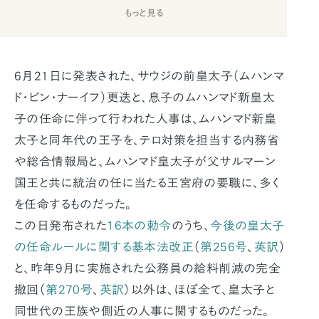
もっと見る
6月21日に発表された、サウジの前皇太子（ムハンマ
ド・ビン・ナーイフ）更迭と、息子のムハンマド新皇太
子の任命に伴って行われた人事は、ムハンマド新皇
太子と同年代の王子を、テロ対策を担当する内務省
や総合情報局と、ムハンマド皇太子が父サルマーン
国王と共に統治の任に当たる王宮府の要職に、多く
を任命するものだった。
この日発布された
16本の勅令
のうち、
今後の皇太子
の任命ルールに関する基本法改正
（
第256号
、
英訳
）
と、昨年9月に実施された公務員の給料削減の完全
撤回（
第270号
、
英訳
）以外は、ほぼ全て、皇太子と
同世代の王族や側近の人事に関するものだった。