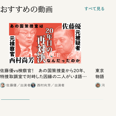
おすすめの動画
すべて見る
佐藤優vs検察官！ あの国策捜査から20年、
東京は都心
特捜取調室で対峙した因縁の二人がいま語り
物語」にリ
合ったこと
佐藤優／出演者
西村尚芳／出演者
河野有理