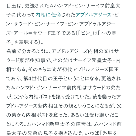
目玉は、更迭されたムハンマド・ビン・ナーイフ前皇太
子に代わって
内相に任命
された
アブドルアジーズ
・ビ
ン・サウード・ビン・ナーイフ・ビン・アブドゥルアジー
ズ・アール＝サウード王子である（「ビン」は「〜の息
子」を意味する）。
名前で分かるように、アブドルアジーズ内相の父はサ
ウード東部州知事で、その父はナーイフ元皇太子・内
相である。そのさらに父が初代アブドルアジーズ国王
であり、第４世代目の王子ということになる。更迭され
たムハンマド・ビン・ナーイフ前内相はサウードの弟だ
が、父から内相ポストを譲り受けていた。後を襲ったア
ブドルアジーズ新内相はその甥ということになるが、父
の弟から内相ポストを奪った、あるいは受け継いだこ
とになる。ムハンマド新皇太子の陣営は、ムハンマド前
皇太子の兄弟の息子を抱き込んで、いわば「外堀を