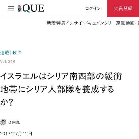
ログイン
会員登録
新着
特集
インサイト
ドキュメンタリー
連載
動画・
連載｜政治
Vol. 348
イスラエルはシリア南西部の緩衝
地帯にシリア人部隊を養成する
か？
池内恵
2017年7月12日