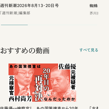
週刊新潮2026年8月13・20日号
蜘蛛の糸・
「週刊新潮」編集部
芥川龍之介
おすすめの動画
すべて見る
佐藤優vs検察官！ あの国策捜査から20年、
「古都」化