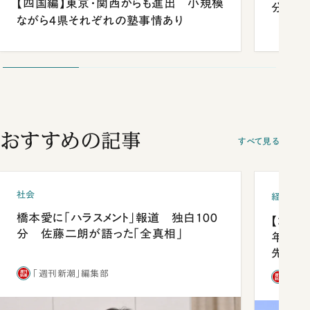
【四国編】東京・関西からも進出 小規模
分 佐
ながら4県それぞれの塾事情あり
おすすめの記事
すべて見る
社会
経済・ビ
橋本愛に「ハラスメント」報道 独白100
【コン
分 佐藤二朗が語った「全真相」
年会は
先1位
「週刊新潮」編集部
「週