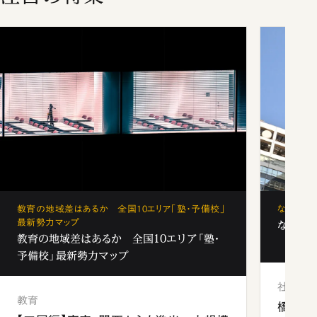
教育の地域差はあるか 全国10エリア「塾・予備校」
なぜ「フ
最新勢力マップ
なぜ「フ
教育の地域差はあるか 全国10エリア「塾・
予備校」最新勢力マップ
社会
教育
橋本愛