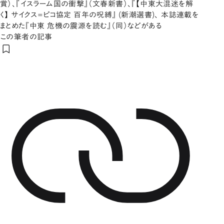
賞）、『イスラーム国の衝撃』（文春新書）、『【中東大混迷を解
く】 サイクス=ピコ協定 百年の呪縛』 (新潮選書)、 本誌連載を
まとめた『中東 危機の震源を読む』（同）などがある
この筆者の記事