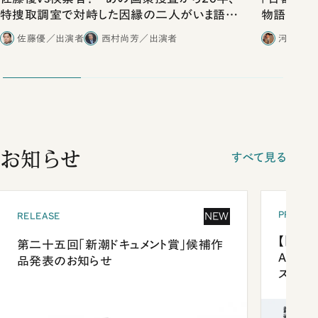
特捜取調室で対峙した因縁の二人がいま語り
物語」にリ
合ったこと
佐藤優／出演者
西村尚芳／出演者
河野有理
お知らせ
すべて見る
PRESEN
NEW
RELEASE
【「新潮
第二十五回「新潮ドキュメント賞」候補作
Anni
品発表のお知らせ
ズプレ