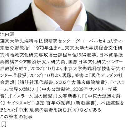
池内恵
東京大学先端科学技術研究センター グローバルセキュリティ・
宗教分野教授 1973年生まれ。東京大学大学院総合文化研
究科地域文化研究専攻博士課程単位取得退学。日本貿易振
興機構アジア経済研究所研究員、国際日本文化研究センター
准教授を経て、2008年10月より東京大学先端科学技術研究セ
ンター准教授、2018年10月より現職。著書に『現代アラブの社
会思想』（講談社現代新書、2002年大佛次郎論壇賞）、『イスラ
ーム世界の論じ方』（中央公論新社、2009年サントリー学芸
賞）、『イスラーム国の衝撃』（文春新書）、『【中東大混迷を解
く】 サイクス=ピコ協定 百年の呪縛』 (新潮選書)、 本誌連載を
まとめた『中東 危機の震源を読む』（同）などがある
この筆者の記事