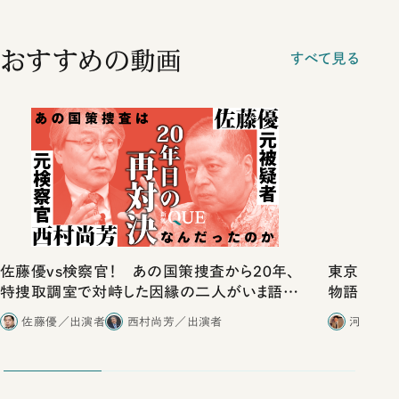
おすすめの動画
すべて見る
佐藤優vs検察官！ あの国策捜査から20年、
東京は都心
特捜取調室で対峙した因縁の二人がいま語り
物語」にリ
合ったこと
佐藤優／出演者
西村尚芳／出演者
河野有理