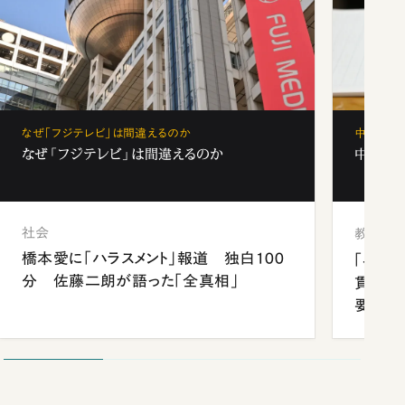
なぜ「フジテレビ」は間違えるのか
中学受験
なぜ「フジテレビ」は間違えるのか
中学受験
社会
教育
橋本愛に「ハラスメント」報道 独白100
「早実
分 佐藤二朗が語った「全真相」
貫校へ
要だっ