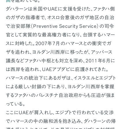
画
を進めている。
ダハラーンは米国やUAEに支援を受けた、ファタハ側
のガザの指導者で、オスロ合意後のガザ地区の自治
で治安部隊（Preventive Security Service）の司令
官として実質的な最高権力者になり、台頭するハマー
スに対峙した。2007年7月のハマースとの衝突でガ
ザを追われ、ヨルダン川西岸に移ったが、アッバース
議長などファタハ中枢とも対立を深め、2011年6月に
は西岸を追われ、UAEアブダビに庇護されてきた。
ハマースの統治下にあるガザは、イスラエルとエジプト
による厳しい封鎖の下にあり、ヨルダン川西岸を掌握
するファタハのパレスチナ自治政府からも圧迫が強ま
っている。
ここにUAEが肩入れし、エジプトで行われている交渉
でハマースの中の融和派を抱き込み、ダハラーンの帰