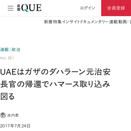
ログイン
会員登録
新着
特集
インサイト
ドキュメンタリー
連載
動画・
連載｜政治
Vol. 351
UAEはガザのダハラーン元治安
長官の帰還でハマース取り込み
図る
池内恵
2017年7月24日