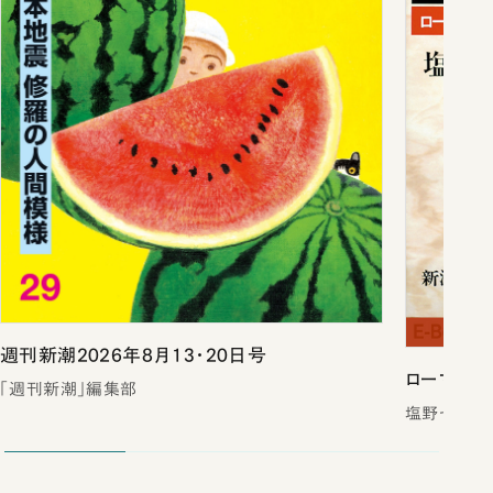
週刊新潮2026年8月13・20日号
ローマは一
「週刊新潮」編集部
塩野七生／