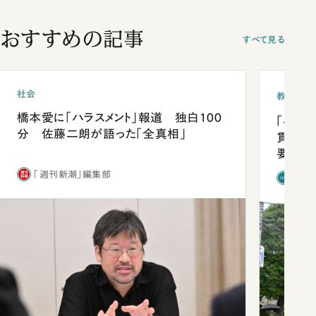
おすすめの記事
すべて見る
社会
教育
橋本愛に「ハラスメント」報道 独白100
「早実
分 佐藤二朗が語った「全真相」
貫校へ
要だっ
「週刊新潮」編集部
「新