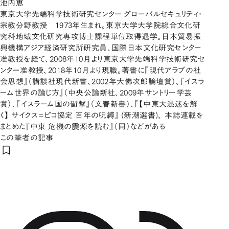
池内恵
東京大学先端科学技術研究センター グローバルセキュリティ・
宗教分野教授 1973年生まれ。東京大学大学院総合文化研
究科地域文化研究専攻博士課程単位取得退学。日本貿易振
興機構アジア経済研究所研究員、国際日本文化研究センター
准教授を経て、2008年10月より東京大学先端科学技術研究セ
ンター准教授、2018年10月より現職。著書に『現代アラブの社
会思想』（講談社現代新書、2002年大佛次郎論壇賞）、『イスラ
ーム世界の論じ方』（中央公論新社、2009年サントリー学芸
賞）、『イスラーム国の衝撃』（文春新書）、『【中東大混迷を解
く】 サイクス=ピコ協定 百年の呪縛』 (新潮選書)、 本誌連載を
まとめた『中東 危機の震源を読む』（同）などがある
この筆者の記事