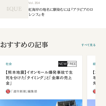
Vol. 354
紅海岸の地名に馴染むには『アラビアのロ
レンス』を
おすすめの記事
すべて見る
NEW
FREE
社会
経済・ビ
【熊本地震】イオンモール爆発事故で生
【就活
死を分けた「タイミング」と「金庫の売上
年会は
金」
先1位
「週刊新潮」編集部
「週