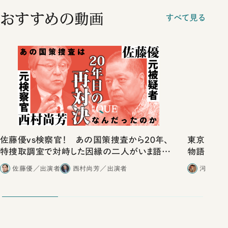
おすすめの動画
すべて見る
佐藤優vs検察官！ あの国策捜査から20年、
東京は都心
特捜取調室で対峙した因縁の二人がいま語り
物語」にリ
合ったこと
佐藤優／出演者
西村尚芳／出演者
河野有理