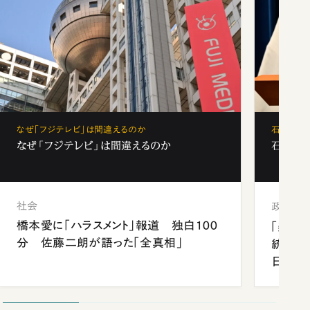
なぜ「フジテレビ」は間違えるのか
石破茂、
なぜ「フジテレビ」は間違えるのか
石破茂、
社会
政治
橋本愛に「ハラスメント」報道 独白100
「楽し
分 佐藤二朗が語った「全真相」
統領と
日米関
が明か
談まで