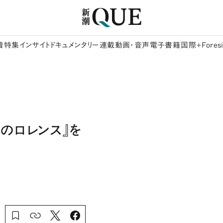
着
特集
インサイト
ドキュメンタリー
連載
動画・音声
電子書籍
国際+Foresi
のロレンス』を