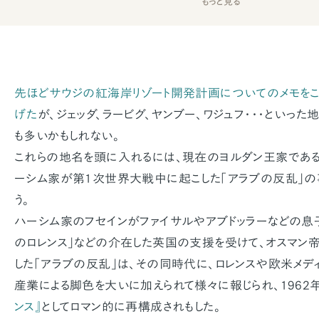
もっと見る
先ほどサウジの紅海岸リゾート開発計画についてのメモを
げた
が、ジェッダ、ラービグ、ヤンブー、ワジュフ・・・といっ
も多いかもしれない。
これらの地名を頭に入れるには、現在のヨルダン王家である
ーシム家が第1次世界大戦中に起こした「アラブの反乱」の
う。
ハーシム家のフセインがファイサルやアブドッラーなどの息子
のロレンス」などの介在した英国の支援を受けて、オスマン
した「アラブの反乱」は、その同時代に、ロレンスや欧米メディ
産業による脚色を大いに加えられて様々に報じられ、1962
ンス』
としてロマン的に再構成されもした。