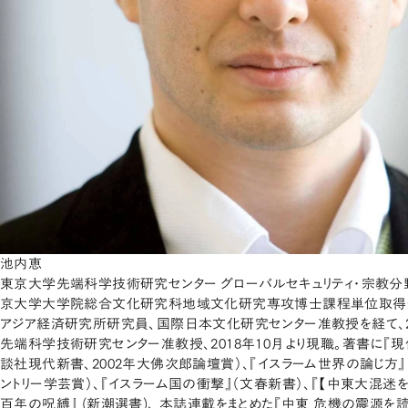
池内恵
東京大学先端科学技術研究センター グローバルセキュリティ・宗教分野
京大学大学院総合文化研究科地域文化研究専攻博士課程単位取得
アジア経済研究所研究員、国際日本文化研究センター准教授を経て、2
先端科学技術研究センター准教授、2018年10月より現職。著書に『
談社現代新書、2002年大佛次郎論壇賞）、『イスラーム世界の論じ方』
ントリー学芸賞）、『イスラーム国の衝撃』（文春新書）、『【中東大混迷を
百年の呪縛』 (新潮選書)、 本誌連載をまとめた『中東 危機の震源を読