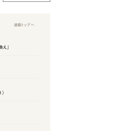
連載トップへ
換え」
1）