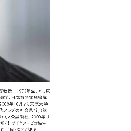
教授 1973年生まれ。東
退学。日本貿易振興機構
008年10月より東京大学
現代アラブの社会思想』（講
（中央公論新社、2009年サ
解く】 サイクス=ピコ協定
む』（同）などがある