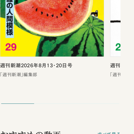
週刊新潮2026年8月13・20日号
週刊新潮2
「週刊新潮」編集部
「週刊新潮