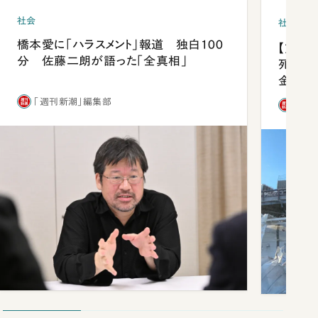
社会
社会
橋本愛に「ハラスメント」報道 独白100
【熊本
分 佐藤二朗が語った「全真相」
死を分
金」
「週刊新潮」編集部
「週