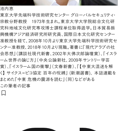
池内恵
東京大学先端科学技術研究センター グローバルセキュリティ・
宗教分野教授 1973年生まれ。東京大学大学院総合文化研
究科地域文化研究専攻博士課程単位取得退学。日本貿易振
興機構アジア経済研究所研究員、国際日本文化研究センター
准教授を経て、2008年10月より東京大学先端科学技術研究セ
ンター准教授、2018年10月より現職。著書に『現代アラブの社
会思想』（講談社現代新書、2002年大佛次郎論壇賞）、『イスラ
ーム世界の論じ方』（中央公論新社、2009年サントリー学芸
賞）、『イスラーム国の衝撃』（文春新書）、『【中東大混迷を解
く】 サイクス=ピコ協定 百年の呪縛』 (新潮選書)、 本誌連載を
まとめた『中東 危機の震源を読む』（同）などがある
この筆者の記事