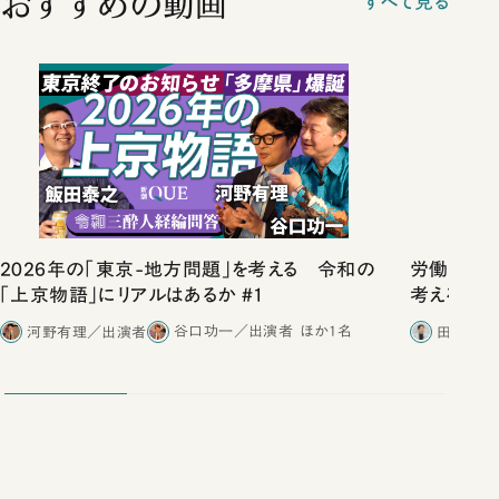
おすすめの動画
すべて見る
2026年の「東京-地方問題」を考える 令和の
労働は希少
「上京物語」にリアルはあるか #1
考える
河野有理／出演者
谷口功一／出演者
ほか1名
田内学／