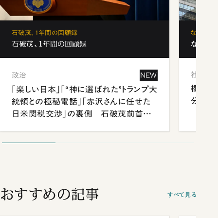
石破茂、1年間の回顧録
なぜ「フ
石破茂、1年間の回顧録
なぜ「フ
社会
政治
NEW
橋本愛
「楽しい日本」「“神に選ばれた”トランプ大
分 佐
統領との極秘電話」「赤沢さんに任せた
日米関税交渉」の裏側 石破茂前首相
が明かす施政方針演説から日米首脳会
談まで
おすすめの記事
すべて見る