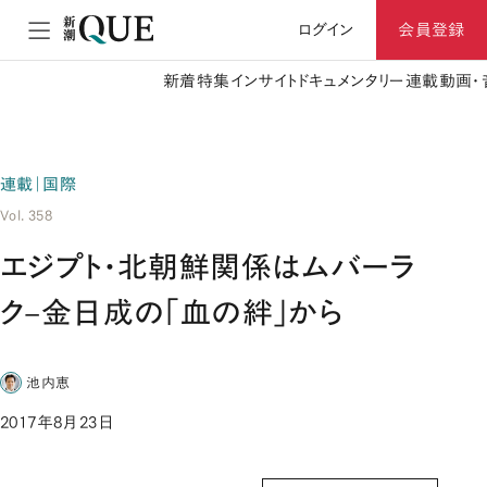
ログイン
会員登録
新着
特集
インサイト
ドキュメンタリー
連載
動画・
連載｜国際
Vol. 358
エジプト・北朝鮮関係はムバーラ
ク–金日成の「血の絆」から
池内恵
2017年8月23日