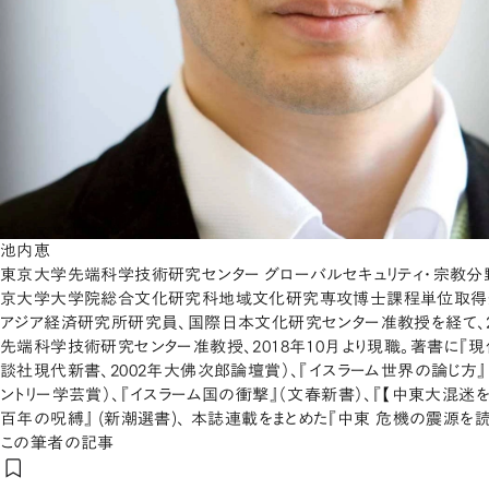
池内恵
東京大学先端科学技術研究センター グローバルセキュリティ・宗教分野
京大学大学院総合文化研究科地域文化研究専攻博士課程単位取得
アジア経済研究所研究員、国際日本文化研究センター准教授を経て、2
先端科学技術研究センター准教授、2018年10月より現職。著書に『
談社現代新書、2002年大佛次郎論壇賞）、『イスラーム世界の論じ方』
ントリー学芸賞）、『イスラーム国の衝撃』（文春新書）、『【中東大混迷を
百年の呪縛』 (新潮選書)、 本誌連載をまとめた『中東 危機の震源を読
この筆者の記事