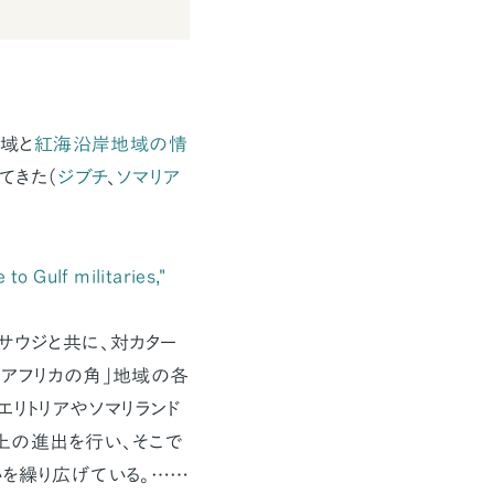
地域と
紅海沿岸地域の情
てきた（
ジブチ
、
ソマリア
to Gulf militaries,"
サウジと共に、対カター
「アフリカの角」地域の各
エリトリアやソマリランド
上の進出を行い、そこで
いを繰り広げている。……