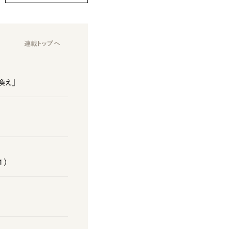
連載トップへ
換え」
1）