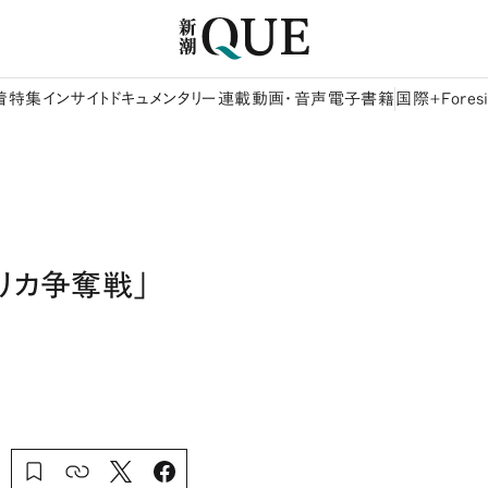
着
特集
インサイト
ドキュメンタリー
連載
動画・音声
電子書籍
国際+Foresi
リカ争奪戦」